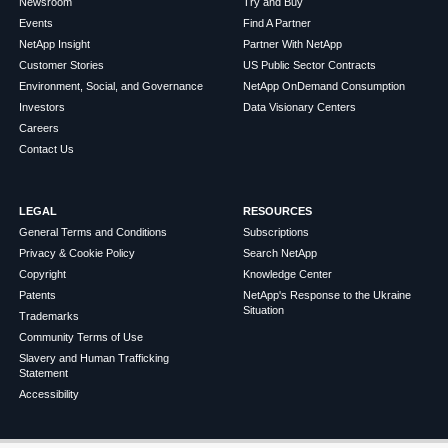
Newsroom
Try and Buy
Events
Find A Partner
NetApp Insight
Partner With NetApp
Customer Stories
US Public Sector Contracts
Environment, Social, and Governance
NetApp OnDemand Consumption
Investors
Data Visionary Centers
Careers
Contact Us
LEGAL
RESOURCES
General Terms and Conditions
Subscriptions
Privacy & Cookie Policy
Search NetApp
Copyright
Knowledge Center
Patents
NetApp's Response to the Ukraine
Situation
Trademarks
Community Terms of Use
Slavery and Human Trafficking
Statement
Accessibility