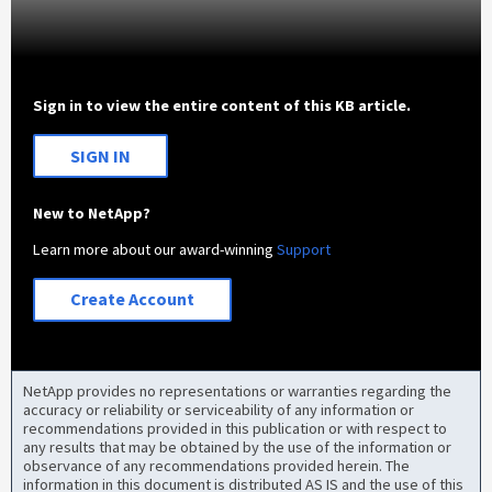
Sign in to view the entire content of this KB article.
SIGN IN
New to NetApp?
Learn more about our award-winning
Support
Create Account
NetApp provides no representations or warranties regarding the
accuracy or reliability or serviceability of any information or
recommendations provided in this publication or with respect to
any results that may be obtained by the use of the information or
observance of any recommendations provided herein. The
information in this document is distributed AS IS and the use of this