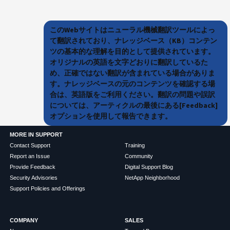
このWebサイトはニューラル機械翻訳ツールによっ
て翻訳されており、ナレッジベース（KB）コンテン
ツの基本的な理解を目的として提供されています。
オリジナルの英語を文字どおりに翻訳しているた
め、正確ではない翻訳が含まれている場合がありま
す。ナレッジベースの元のコンテンツを確認する場
合は、英語版をご利用ください。翻訳の問題や誤訳
については、アーティクルの最後にある[Feedback]
オプションを使用して報告できます。
MORE IN SUPPORT
Contact Support
Training
Report an Issue
Community
Provide Feedback
Digital Support Blog
Security Advisories
NetApp Neighborhood
Support Policies and Offerings
COMPANY
SALES