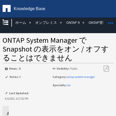
Knowledge Base
グローバル階層を展開/折りたたむ
ホーム
オンプレミス
ONTAP 9
ONTAP管理
ONTAP System Manager で
Snapshot の表示をオン / オフす
ることはできません
Views:
36
Visibility:
Public
PDF
Votes:
0
Category:
ontap-system-manager
と
Specialty:
om
し
て
Last Updated:
保
8/4/2021, 6:27:02 PM
存
環