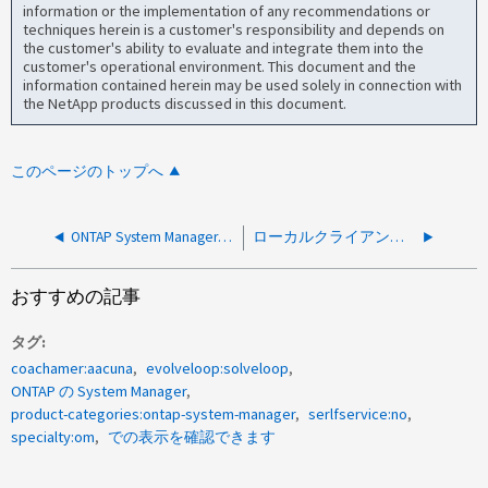
information or the implementation of any recommendations or
techniques herein is a customer's responsibility and depends on
the customer's ability to evaluate and integrate them into the
customer's operational environment. This document and the
information contained herein may be used solely in connection with
the NetApp products discussed in this document.
このページのトップへ
ONTAP System ManagerでネットワークポートのMTUを設定できない
ローカルクライアントからONTAP FWを更新できません-ファームウェアの更新が完了しましたがエラーが発生しました
おすすめの記事
タグ
coachamer:aacuna
evolveloop:solveloop
ONTAP の System Manager
product-categories:ontap-system-manager
serlfservice:no
specialty:om
での表示を確認できます