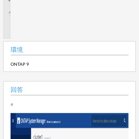
答
追
加
情
報
環境
ONTAP 9
回答
○