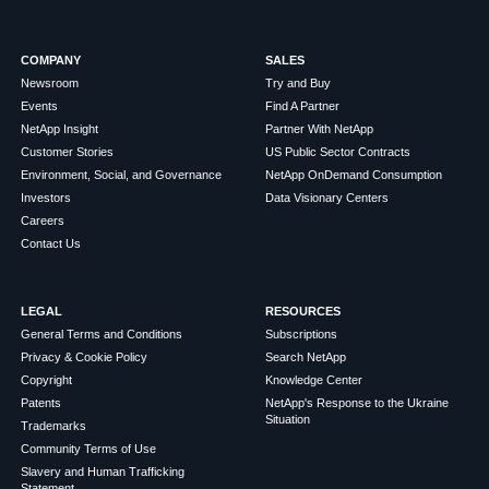
COMPANY
SALES
Newsroom
Try and Buy
Events
Find A Partner
NetApp Insight
Partner With NetApp
Customer Stories
US Public Sector Contracts
Environment, Social, and Governance
NetApp OnDemand Consumption
Investors
Data Visionary Centers
Careers
Contact Us
LEGAL
RESOURCES
General Terms and Conditions
Subscriptions
Privacy & Cookie Policy
Search NetApp
Copyright
Knowledge Center
Patents
NetApp's Response to the Ukraine
Situation
Trademarks
Community Terms of Use
Slavery and Human Trafficking
Statement