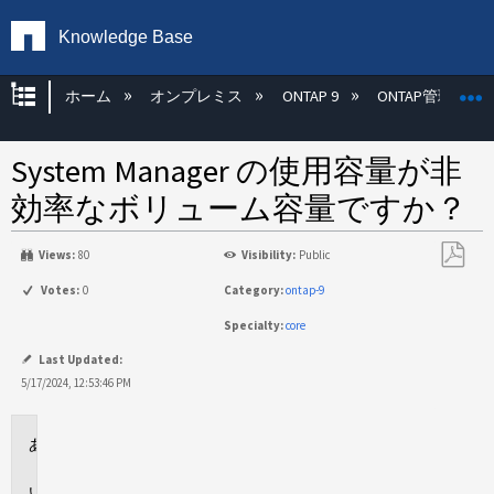
Knowledge Base
グローバル階層を展開/折りたたむ
ホーム
オンプレミス
ONTAP 9
ONTAP管理
System Manager の使用容量が非
効率なボリューム容量ですか？
Views:
80
Visibility:
Public
PDF
Votes:
0
Category:
ontap-9
と
Specialty:
core
し
て
Last Updated:
保
5/17/2024, 12:53:46 PM
存
環
境
回