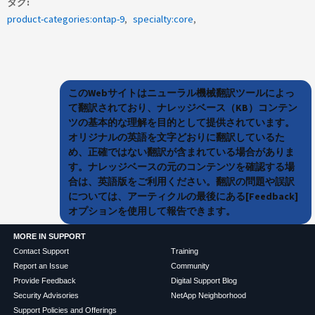
タグ
product-categories:ontap-9
specialty:core
このWebサイトはニューラル機械翻訳ツールによっ
て翻訳されており、ナレッジベース（KB）コンテン
ツの基本的な理解を目的として提供されています。
オリジナルの英語を文字どおりに翻訳しているた
め、正確ではない翻訳が含まれている場合がありま
す。ナレッジベースの元のコンテンツを確認する場
合は、英語版をご利用ください。翻訳の問題や誤訳
については、アーティクルの最後にある[Feedback]
オプションを使用して報告できます。
MORE IN SUPPORT
Contact Support
Training
Report an Issue
Community
Provide Feedback
Digital Support Blog
Security Advisories
NetApp Neighborhood
Support Policies and Offerings