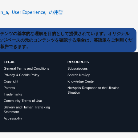
_n_a
User Experience
の用語
ンテンツの基本的な理解を目的として提供されています。オリジナル
ッジベースの元のコンテンツを確認する場合は、英語版をご利用くだ
て報告できます。
LEGAL
RESOURCES
General Terms and Conditions
Subscriptions
Privacy & Cookie Policy
Search NetApp
Copyright
Knowledge Center
Patents
NetApp's Response to the Ukraine
Situation
Trademarks
Community Terms of Use
Slavery and Human Trafficking
Statement
Accessibility