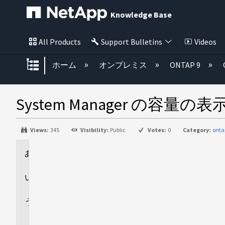
Knowledge Base
All Products
Support Bulletins
Videos
グローバル階層を展開/折りたた
ホーム
オンプレミス
ONTAP 9
System Manager の容量の
Views:
345
Visibility:
Public
Votes:
0
Category:
ont
環
境
回
答
追
加
情