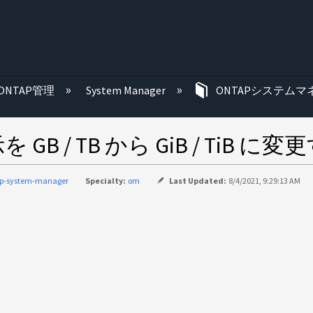
む
ONTAP管理
System Manager
ONTAPシステムマ
表示を GB / TB から GiB / T
ap-system-manager
Specialty:
om
Last Updated:
8/4/2021, 9:29:13 AM