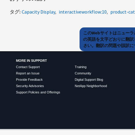
タグ
Capacity Display
interactiveworkflow:10
product-ca
このWebサイトはニュー
の英語を文字どおりに翻訳
さい。翻訳の問題や誤訳につ
MORE IN SUPPORT
Contact Support
Training
Report an Issue
Community
Provide Feedback
Digital Support Blog
Security Advisories
NetApp Neighborhood
Support Policies and Offerings