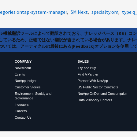
tegories:ontap-system-manager
SM Next
specialty:om
type:q
ラル機械翻訳ツールによって翻訳されており、ナレッジベース（KB）コ
しているため、正確ではない翻訳が含まれている場合があります。ナレ
いては、アーティクルの最後にある[Feedback]オプションを使用し
COMPANY
SALES
Newsroom
Try and Buy
Events
Find A Partner
NetApp Insight
Partner With NetApp
Customer Stories
US Public Sector Contracts
Environment, Social, and
NetApp OnDemand Consumption
Governance
Data Visionary Centers
Investors
Careers
Contact Us