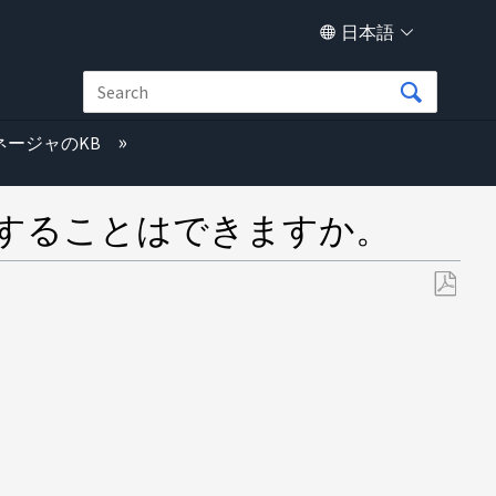
日本語
ネージャのKB
iB に変更することはできますか。
PDF
と
し
て
保
存