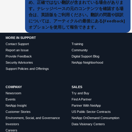
め、正確ではない翻訳が含まれている場合がありま
す。ナレッジベースの元のコンテンツを確認する場
合は、英語版をご利用ください。翻訳の問題や誤訳
については、アーティクルの最後にある[Feedback]
オプションを使用して報告できます。
MORE IN SUPPORT
Contact Support
Training
Report an Issue
Community
Provide Feedback
Digital Support Blog
Security Advisories
NetApp Neighborhood
Support Policies and Offerings
COMPANY
SALES
Newsroom
Try and Buy
Events
Find A Partner
NetApp Insight
Partner With NetApp
Customer Stories
US Public Sector Contracts
Environment, Social, and Governance
NetApp OnDemand Consumption
Investors
Data Visionary Centers
Careers