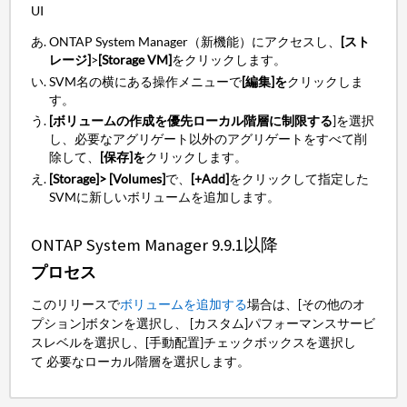
UI
ONTAP System Manager（新機能）にアクセスし、
[スト
レージ]
>
[Storage VM]
をクリックします。
SVM名の横にある操作メニューで
[編集]を
クリックしま
す。
[ボリュームの作成を優先ローカル階層に制限する
]を選択
し、必要なアグリゲート以外のアグリゲートをすべて削
除して、
[保存]を
クリックします。
[Storage]>
[Volumes]
で、
[+Add]
をクリックし
て指定した
SVMに新しいボリュームを追加します。
ONTAP System Manager 9.9.1以降
プロセス
このリリースで
ボリュームを追加する
場合は、[その他のオ
プション]ボタンを選択し、 [カスタム]パフォーマンスサービ
スレベルを選択し、[手動配置]チェックボックスを選択し
て 必要なローカル階層を選択します。