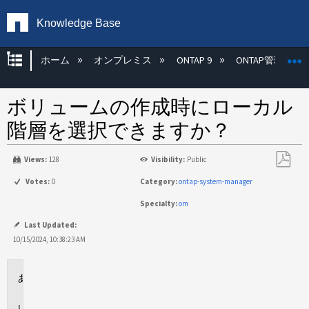
Knowledge Base
グローバル階層を展開/折りたたむ
ホーム
オンプレミス
ONTAP 9
ONTAP管理
ボリュームの作成時にローカル
階層を選択できますか？
Views:
128
Visibility:
Public
PDF
Votes:
0
Category:
ontap-system-manager
と
Specialty:
om
し
て
Last Updated:
保
10/15/2024, 10:38:23 AM
存
環
境
回