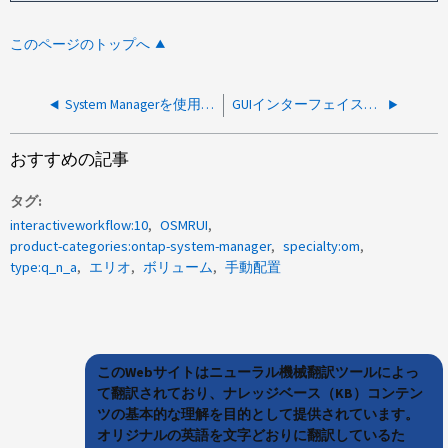
このページのトップへ
System Managerを使用して、複数のSnapMirror転送を同時に変更することはできますか。
GUIインターフェイスを使用して、MetroClusterでユーザ設定を複製することは可能ですか？
おすすめの記事
タグ
interactiveworkflow:10
OSMRUI
product-categories:ontap-system-manager
specialty:om
type:q_n_a
エリオ
ボリューム
手動配置
このWebサイトはニューラル機械翻訳ツールによっ
て翻訳されており、ナレッジベース（KB）コンテン
ツの基本的な理解を目的として提供されています。
オリジナルの英語を文字どおりに翻訳しているた