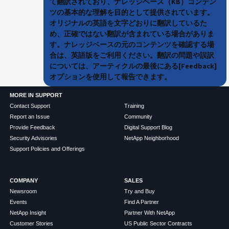
て翻訳されており、ナレッジベース（KB）コンテン
ツの基本的な理解を目的として提供されています。
オリジナルの英語を文字どおりに翻訳しているた
め、正確ではない翻訳が含まれている場合がありま
す。ナレッジベースの元のコンテンツを確認する場
合は、英語版をご利用ください。翻訳の問題や誤訳
については、アーティクルの最後にある[Feedback]
オプションを使用して報告できます。
MORE IN SUPPORT
Contact Support
Training
Report an Issue
Community
Provide Feedback
Digital Support Blog
Security Advisories
NetApp Neighborhood
Support Policies and Offerings
COMPANY
SALES
Newsroom
Try and Buy
Events
Find A Partner
NetApp Insight
Partner With NetApp
Customer Stories
US Public Sector Contracts