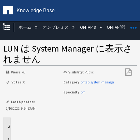
Knowledge Base
グローバル階層を展開/折りたたむ
ホーム
オンプレミス
ONTAP 9
ONTAP管理
LUN は System Manager に表示さ
れません
Views:
46
Visibility:
Public
PDF
Votes:
0
Category:
ontap-system-manager
と
Specialty:
om
し
て
Last Updated:
保
2/16/2023, 9:54:33 AM
存
環
境
問