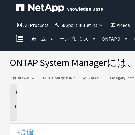
Knowledge Base
All Products
Support Bulletins
Videos
グローバル階層を展開/折りたた
ホーム
オンプレミス
ONTAP 9
ONTAP System Man
Views:
141
Visibility:
Public
Votes:
0
Category:
ont
環
境
問
題
環境