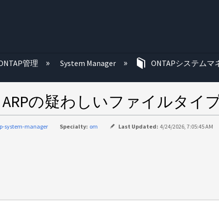
む
ONTAP管理
System Manager
ONTAPシステムマ
agerには、ARPの疑わしいファイル
ap-system-manager
Specialty:
om
Last Updated:
4/24/2026, 7:05:45 AM