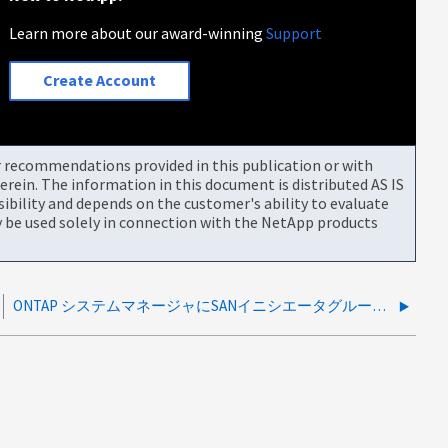
Learn more about our award-winning
Support
Create Account
or recommendations provided in this publication or with
rein. The information in this document is distributed AS IS
bility and depends on the customer's ability to evaluate
be used solely in connection with the NetApp products
ONTAP システムマネージャにSANイニシエータグループが表示されない