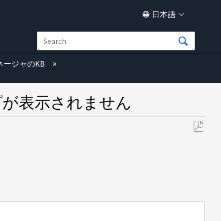
日本語
ネージャのKB
タイプが表示されません
PDF
と
し
て
保
存