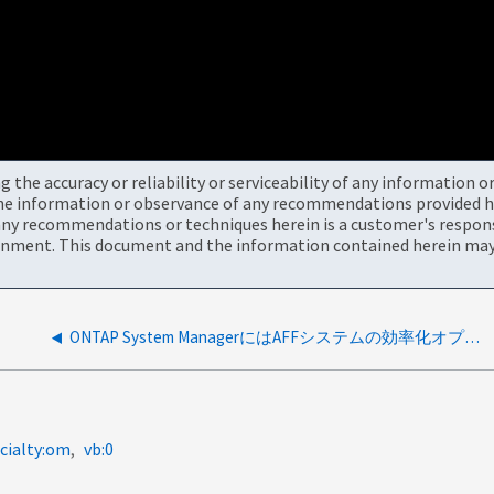
the accuracy or reliability or serviceability of any information 
the information or observance of any recommendations provided he
ny recommendations or techniques herein is a customer's responsi
onment. This document and the information contained herein may 
ONTAP System ManagerにはAFFシステムの効率化オプションがない
cialty:om
vb:0