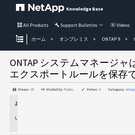
Knowledge Base
All Products
Support Bulletins
Videos
グローバル階層を展開/折りたた
ホーム
オンプレミス
ONTAP 9
ONTAP システムマネージャは、「S
エクスポートルールを保存
Views:
18
Visibility:
Public
Votes:
0
Category:
onta
環
境
問
題