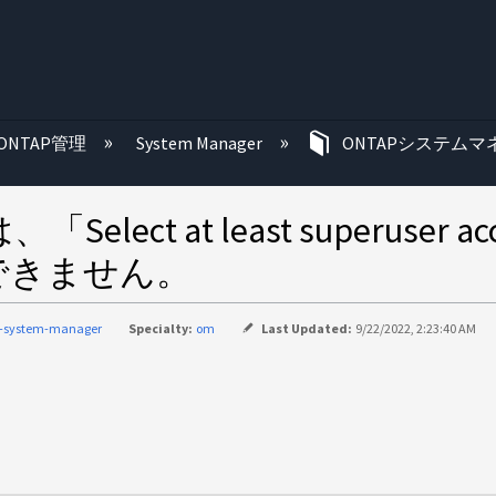
む
ONTAP管理
System Manager
ONTAPシステムマ
elect at least superus
できません。
p-system-manager
Specialty:
om
Last Updated:
9/22/2022, 2:23:40 AM