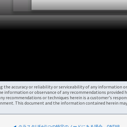
the accuracy or reliability or serviceability of any information 
the information or observance of any recommendations provided he
ny recommendations or techniques herein is a customer's responsi
onment. This document and the information contained herein may 
クラスタLIFが1つの特定のノードにある場合、ONTAP System Managerに到達できない