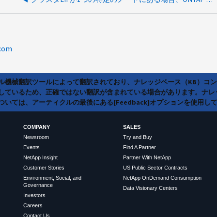
y:om
ラル機械翻訳ツールによって翻訳されており、ナレッジベース（KB）コ
しているため、正確ではない翻訳が含まれている場合があります。ナレ
いては、アーティクルの最後にある[Feedback]オプションを使用し
COMPANY
SALES
Newsroom
Try and Buy
Events
Find A Partner
NetApp Insight
Partner With NetApp
Customer Stories
US Public Sector Contracts
Environment, Social, and
NetApp OnDemand Consumption
Governance
Data Visionary Centers
Investors
Careers
Contact Us