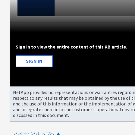
Sign in to view the entire content of this KB article.
SIGN IN
NetApp provides no representations or warranties regarding 
respect to any results that may be obtained by the use of 
and the use of this information or the implementation of a
and integrate them into the customer's operational envir
discussed in this document.
このページのトップへ