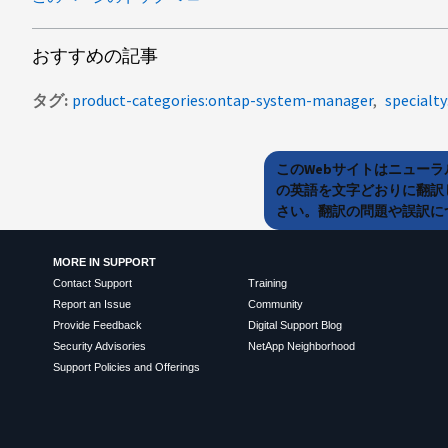
おすすめの記事
タグ
product-categories:ontap-system-manager
specialt
このWebサイトはニュー
の英語を文字どおりに翻訳
さい。翻訳の問題や誤訳につ
MORE IN SUPPORT
Contact Support
Training
Report an Issue
Community
Provide Feedback
Digital Support Blog
Security Advisories
NetApp Neighborhood
Support Policies and Offerings