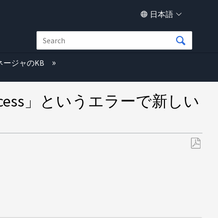
日本語
ネージャのKB
er access」というエラーで新しい
PDF
と
し
て
保
存