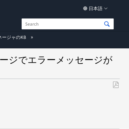
日本語
ネージャのKB
パッケージでエラーメッセージが
PDF
と
し
て
保
存