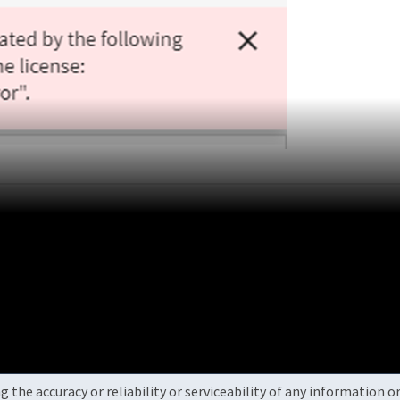
the accuracy or reliability or serviceability of any information 