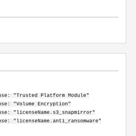
nse: "Trusted Platform Module"
nse: "Volume Encryption"
nse: "licenseName.s3_snapmirror"
nse: "licenseName.anti_ransomware"