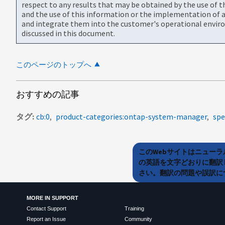
respect to any results that may be obtained by the use of 
and the use of this information or the implementation of a
and integrate them into the customer's operational envir
discussed in this document.
このページのトップへ
おすすめの記事
タグ
cb:0
product-categories:ontap-system-manager
spe
このWebサイトはニュー
の英語を文字どおりに翻訳
さい。翻訳の問題や誤訳につ
MORE IN SUPPORT
Contact Support
Training
Report an Issue
Community