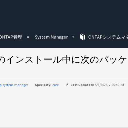
む
ONTAP管理
System Manager
ONTAPシステムマ
 ライセンスのインストール中に次の
ap-system-manager
Specialty:
core
Last Updated:
5/1/2026, 7:05:40 PM