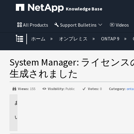
Knowledge Base
All Products
Support Bulletins
Videos
グローバル階層を展開/折りたた
ホーム
オンプレミス
ONTAP 9
System Manager:
生成されました
Views:
155
Visibility:
Public
Votes:
0
Category:
ont
環
境
問
題