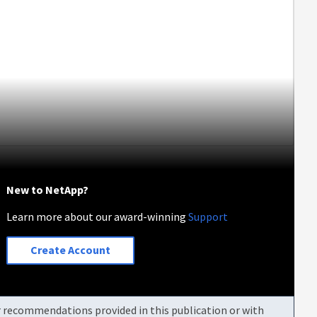
New to NetApp?
Learn more about our award-winning
Support
Create Account
or recommendations provided in this publication or with