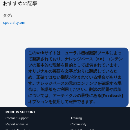
おすすめの記事
タグ
specialty:om
このWebサイトはニューラル機械翻訳ツールによっ
て翻訳されており、ナレッジベース（KB）コンテン
ツの基本的な理解を目的として提供されています。
オリジナルの英語を文字どおりに翻訳しているた
め、正確ではない翻訳が含まれている場合がありま
す。ナレッジベースの元のコンテンツを確認する場
合は、英語版をご利用ください。翻訳の問題や誤訳
については、アーティクルの最後にある[Feedback]
オプションを使用して報告できます。
MORE IN SUPPORT
Contact Support
Training
Report an Issue
Community