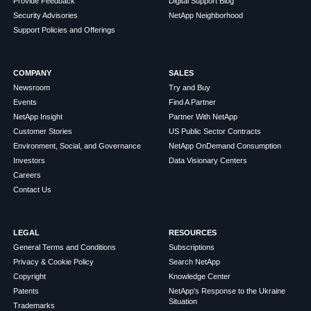
Provide Feedback
Digital Support Blog
Security Advisories
NetApp Neighborhood
Support Policies and Offerings
COMPANY
SALES
Newsroom
Try and Buy
Events
Find A Partner
NetApp Insight
Partner With NetApp
Customer Stories
US Public Sector Contracts
Environment, Social, and Governance
NetApp OnDemand Consumption
Investors
Data Visionary Centers
Careers
Contact Us
LEGAL
RESOURCES
General Terms and Conditions
Subscriptions
Privacy & Cookie Policy
Search NetApp
Copyright
Knowledge Center
Patents
NetApp's Response to the Ukraine
Situation
Trademarks