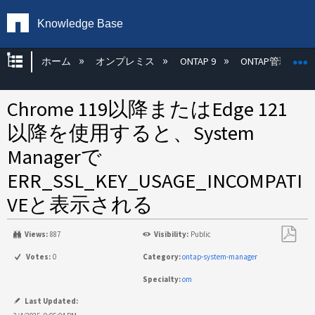
Knowledge Base
グローバル階層を展開/折りたたむ
ホーム
オンプレミス
ONTAP 9
ONTAP管理
Chrome 119以降またはEdge 121
以降を使用すると、System
Managerで
ERR_SSL_KEY_USAGE_INCOMPATI
VEと表示される
Views:
887
Visibility:
Public
PDF
Votes:
0
Category:
ontap-system-manager
と
Specialty:
om
し
て
Last Updated: