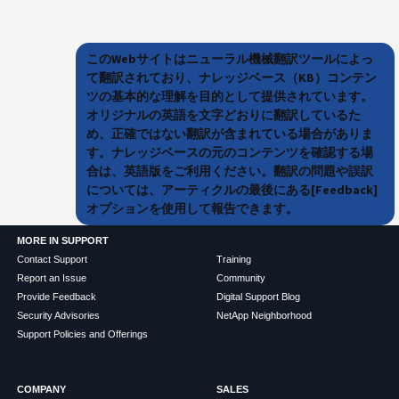
このWebサイトはニューラル機械翻訳ツールによっ
て翻訳されており、ナレッジベース（KB）コンテン
ツの基本的な理解を目的として提供されています。
オリジナルの英語を文字どおりに翻訳しているた
め、正確ではない翻訳が含まれている場合がありま
す。ナレッジベースの元のコンテンツを確認する場
合は、英語版をご利用ください。翻訳の問題や誤訳
については、アーティクルの最後にある[Feedback]
オプションを使用して報告できます。
MORE IN SUPPORT
Contact Support
Training
Report an Issue
Community
Provide Feedback
Digital Support Blog
Security Advisories
NetApp Neighborhood
Support Policies and Offerings
COMPANY
SALES