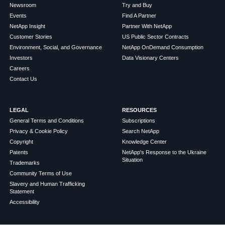
Newsroom
Try and Buy
Events
Find A Partner
NetApp Insight
Partner With NetApp
Customer Stories
US Public Sector Contracts
Environment, Social, and Governance
NetApp OnDemand Consumption
Investors
Data Visionary Centers
Careers
Contact Us
LEGAL
RESOURCES
General Terms and Conditions
Subscriptions
Privacy & Cookie Policy
Search NetApp
Copyright
Knowledge Center
Patents
NetApp's Response to the Ukraine
Situation
Trademarks
Community Terms of Use
Slavery and Human Trafficking
Statement
Accessibility