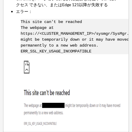
クセス できない、またはEdge 121以降が失敗する
エラー：
This site can't be reached
The webpage at
https://<CLUSTER_MANAGEMENT_IP>/sysmgr/SysMgr.h
might be temporarily down or it may have moved
permanently to a new web address.
ERR_SSL_KEY_USAGE_INCOMPATIBLE