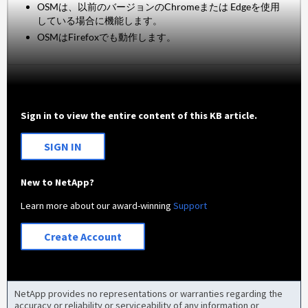
OSMは、以前のバージョンのChromeまたは Edgeを使用
している場合に機能します。
OSMはFirefoxでも動作します。
Sign in to view the entire content of this KB article.
SIGN IN
New to NetApp?
Learn more about our award-winning
Support
Create Account
NetApp provides no representations or warranties regarding the
accuracy or reliability or serviceability of any information or