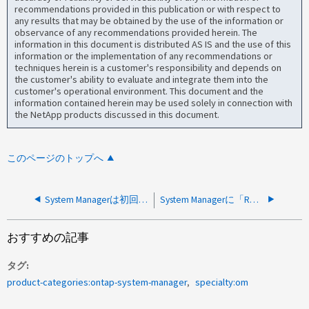
recommendations provided in this publication or with respect to
any results that may be obtained by the use of the information or
observance of any recommendations provided herein. The
information in this document is distributed AS IS and the use of this
information or the implementation of any recommendations or
techniques herein is a customer's responsibility and depends on
the customer's ability to evaluate and integrate them into the
customer's operational environment. This document and the
information contained herein may be used solely in connection with
the NetApp products discussed in this document.
このページのトップへ
System Managerは初回ログイン後、ユーザをログイン画面に戻します
System Managerに「Registration has expired due to inactivity.もう一度登録してください。"
おすすめの記事
タグ
product-categories:ontap-system-manager
specialty:om