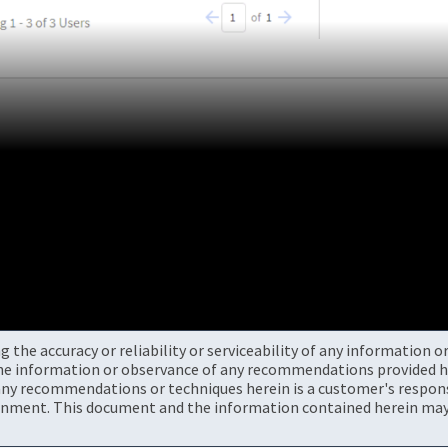
the accuracy or reliability or serviceability of any information 
the information or observance of any recommendations provided he
ny recommendations or techniques herein is a customer's responsi
onment. This document and the information contained herein may 