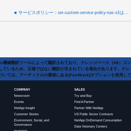
サービスポリシー：sm-custom-service-policy-nas-s3はいつ 作成されますか。
ラル機械翻訳ツールによって翻訳されており、ナレッジベース（KB）コ
しているため、正確ではない翻訳が含まれている場合があります。ナレ
いては、アーティクルの最後にある[Feedback]オプションを使用し
COMPANY
SALES
Newsroom
Try and Buy
Events
Find A Partner
NetApp Insight
Partner With NetApp
Customer Stories
US Public Sector Contracts
Environment, Social, and
NetApp OnDemand Consumption
Governance
Data Visionary Centers
Investors