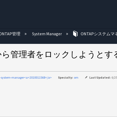
む
ONTAP管理
System Manager
ONTAPシステムマ
ャから管理者をロックしようと
p-system-manager<a>2010011568</a>
Specialty:
om
Last Updated:
6/2