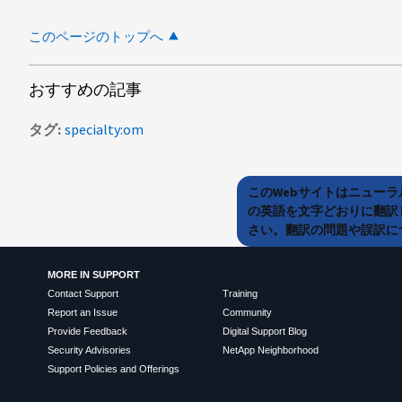
このページのトップへ
おすすめの記事
タグ
specialty:om
このWebサイトはニュー
の英語を文字どおりに翻訳
さい。翻訳の問題や誤訳につ
MORE IN SUPPORT
Contact Support
Training
Report an Issue
Community
Provide Feedback
Digital Support Blog
Security Advisories
NetApp Neighborhood
Support Policies and Offerings