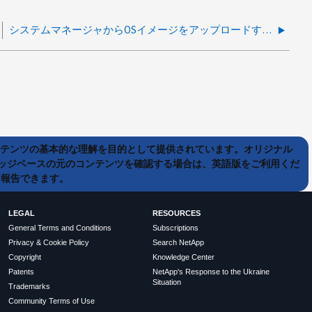
システムマネージャからOSイメージをアップロードすると、要求のタイムアウトが発生します
ンテンツの基本的な理解を目的として提供されています。オリジナル
ッジベースの元のコンテンツを確認する場合は、英語版をご利用くだ
て報告できます。
LEGAL
RESOURCES
General Terms and Conditions
Subscriptions
Privacy & Cookie Policy
Search NetApp
Copyright
Knowledge Center
Patents
NetApp's Response to the Ukraine
Situation
Trademarks
Community Terms of Use