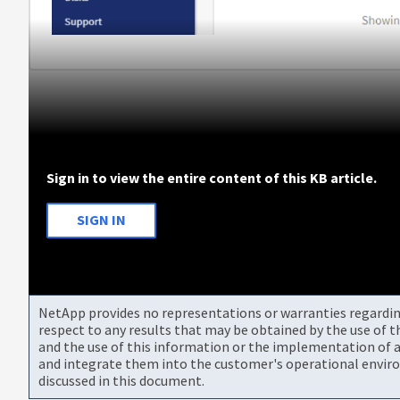
Sign in to view the entire content of this KB article.
SIGN IN
NetApp provides no representations or warranties regarding 
respect to any results that may be obtained by the use of 
and the use of this information or the implementation of a
and integrate them into the customer's operational envir
discussed in this document.