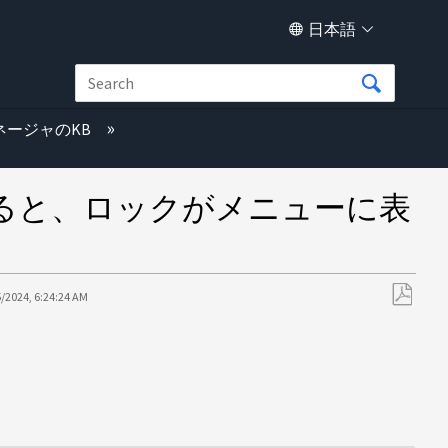
日本語
ネージャのKB
すると、ロックがメニューに表
5/2024, 6:24:24 AM
PDF
と
し
て
保
存