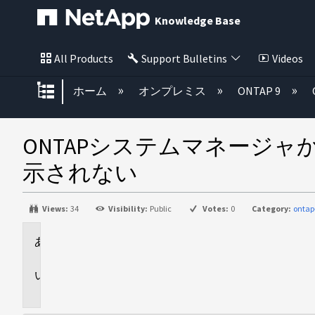
Knowledge Base
All Products
Support Bulletins
Videos
グローバル階層を展開/折りたた
ホーム
オンプレミス
ONTAP 9
ONTAPシステムマネージ
示されない
Views:
34
Visibility:
Public
Votes:
0
Category:
onta
環
境
問
題