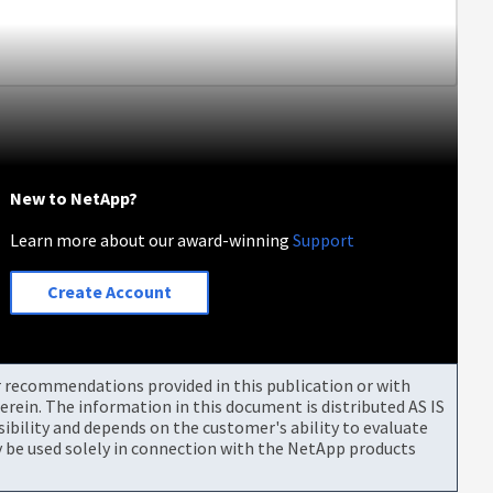
New to NetApp?
Learn more about our award-winning
Support
Create Account
or recommendations provided in this publication or with
rein. The information in this document is distributed AS IS
bility and depends on the customer's ability to evaluate
be used solely in connection with the NetApp products