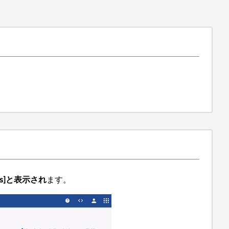
lerts]と表示され
ます。