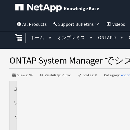
Knowledge Base
All Products
Support Bulletins
Videos
グローバル階層を展開/折りたた
ホーム
オンプレミス
ONTAP 9
ONTAP System Man
Views:
94
Visibility:
Public
Votes:
0
Category:
onco
環
境
回
答
追
加
情