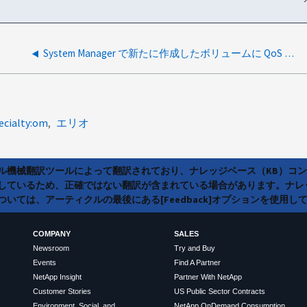
System Manager で新たに作成したボリュームに QoS ポリシーが適用されるのはなぜですか。
ecialty:om
エリオ
ラル機械翻訳ツールによって翻訳されており、ナレッジベース（KB）コ
しているため、正確ではない翻訳が含まれている場合があります。ナレ
いては、アーティクルの最後にある[Feedback]オプションを使用し
COMPANY
SALES
Newsroom
Try and Buy
Events
Find A Partner
NetApp Insight
Partner With NetApp
Customer Stories
US Public Sector Contracts
Environment, Social, and
NetApp OnDemand Consumption