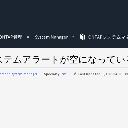
む
ONTAP管理
System Manager
ONTAPシステムマ
ager でシステムアラートが空にな
mmand-system-manager
Specialty:
om
Last Updated:
5/17/2024, 12:53: