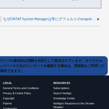
なぜONTAP System Managerは常にデフォルトのsnapshot名をクラスタ時間と異なるものとして表示するのですか
ンテンツの基本的な理解を目的として提供されています。オリジナル
ッジベースの元のコンテンツを確認する場合は、英語版をご利用くだ
て報告できます。
LEGAL
RESOURCES
General Terms and Conditions
Subscriptions
Privacy & Cookie Policy
Search NetApp
Copyright
Knowledge Center
Patents
NetApp's Response to the Ukraine
Situation
Trademarks