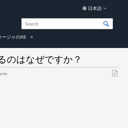
日本語
ネージャのKB
っているのはなぜですか？
46 PM
PDF
と
し
て
保
存