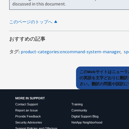
discussed in this document.
このページのトップへ
おすすめの記事
タグ
product-categories:oncommand-system-manager
sp
このWebサイトはニュー
の英語を文字どおりに翻訳
さい。翻訳の問題や誤訳につ
MORE IN SUPPORT
Contact Support
Training
Report an Issue
Community
Provide Feedback
Digital Support Blog
Security Advisories
NetApp Neighborhood
Support Policies and Offerings