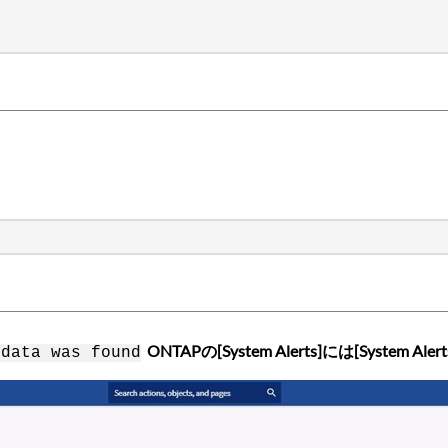
ONTAPの[System Alerts]には[System A
 data was found