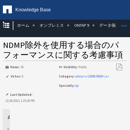
Knowledge Base
グローバル階層を展開/折りたたむ
ホーム
オンプレミス
ONTAP 9
データ保護
NDMP除外を使用する場合のパ
フォーマンスに関する考慮事項
Views:
35
Visibility:
Public
PDF
Votes:
0
Category:
ndmp<a>2009870609</a>
と
Specialty:
dp
し
て
Last Updated:
保
12/18/2023, 1:25:18 PM
存
環
境
問