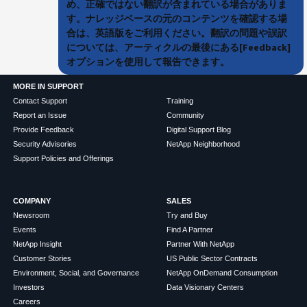
め、正確ではない翻訳が含まれている場合がありま
す。ナレッジベースの元のコンテンツを確認する場
合は、英語版をご利用ください。翻訳の問題や誤訳
については、アーティクルの最後にある[Feedback]
オプションを使用して報告できます。
MORE IN SUPPORT
Contact Support
Training
Report an Issue
Community
Provide Feedback
Digital Support Blog
Security Advisories
NetApp Neighborhood
Support Policies and Offerings
COMPANY
SALES
Newsroom
Try and Buy
Events
Find A Partner
NetApp Insight
Partner With NetApp
Customer Stories
US Public Sector Contracts
Environment, Social, and Governance
NetApp OnDemand Consumption
Investors
Data Visionary Centers
Careers