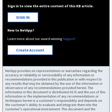
Sign in to view the entire content of this KB article.
SIGN IN
New to NetApp?
Learn more about our award-winning
Support
Create Account
NetApp provides no representations or warranties regarding the
accuracy or reliability or serviceability of any information or
recommendations provided in this publication or with respect to
any results that may be obtained by the use of the information or
observance of any recommendations provided herein. The
information in this document is distributed AS IS and the use of this
information or the implementation of any recommendations or
techniques herein is a customer's responsibility and depends on
the customer's ability to evaluate and integrate them into the
customer's operational environment. This document and the