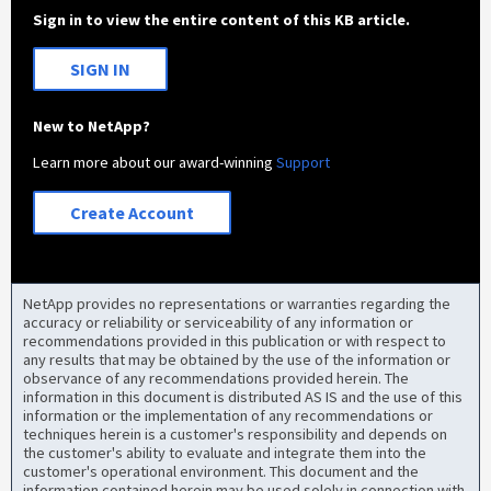
Sign in to view the entire content of this KB article.
SIGN IN
New to NetApp?
Learn more about our award-winning
Support
Create Account
NetApp provides no representations or warranties regarding the
accuracy or reliability or serviceability of any information or
recommendations provided in this publication or with respect to
any results that may be obtained by the use of the information or
observance of any recommendations provided herein. The
information in this document is distributed AS IS and the use of this
information or the implementation of any recommendations or
techniques herein is a customer's responsibility and depends on
the customer's ability to evaluate and integrate them into the
customer's operational environment. This document and the
information contained herein may be used solely in connection with