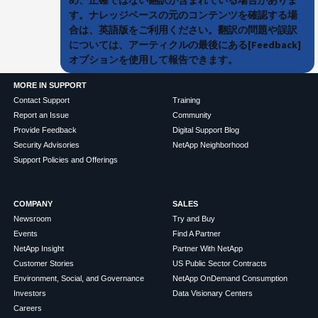
す。ナレッジベースの元のコンテンツを確認する場
合は、英語版をご利用ください。翻訳の問題や誤訳
については、アーティクルの最後にある[Feedback]
オプションを使用して報告できます。
MORE IN SUPPORT
Contact Support
Training
Report an Issue
Community
Provide Feedback
Digital Support Blog
Security Advisories
NetApp Neighborhood
Support Policies and Offerings
COMPANY
SALES
Newsroom
Try and Buy
Events
Find A Partner
NetApp Insight
Partner With NetApp
Customer Stories
US Public Sector Contracts
Environment, Social, and Governance
NetApp OnDemand Consumption
Investors
Data Visionary Centers
Careers