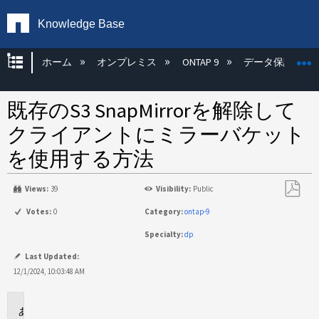
Knowledge Base
グローバル階層を展開/折りたたむ
ホーム
オンプレミス
ONTAP 9
データ保護
既存のS3 SnapMirrorを解除して
クライアントにミラーバケット
を使用する方法
Views:
39
Visibility:
Public
PDF
Votes:
0
Category:
ontap-9
と
Specialty:
dp
し
て
Last Updated:
保
12/1/2024, 10:03:48 AM
存
環