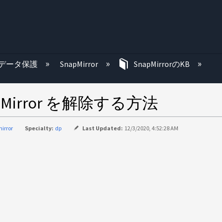
む
データ保護
SnapMirror
SnapMirrorのKB
pMirror を解除する方法
irror
Specialty:
dp
Last Updated:
12/3/2020, 4:52:28 AM