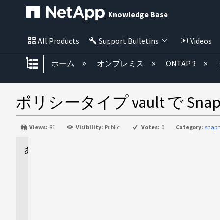
Knowledge Base
All Products
Support Bulletins
Videos
グローバル階層を展開/折りたた
ホーム
オンプレミス
ONTAP 9
ポリシータイプ vault で Sna
Views:
81
Visibility:
Public
Votes:
0
Category:
snapm
に
適
用
さ
れ
ま
す