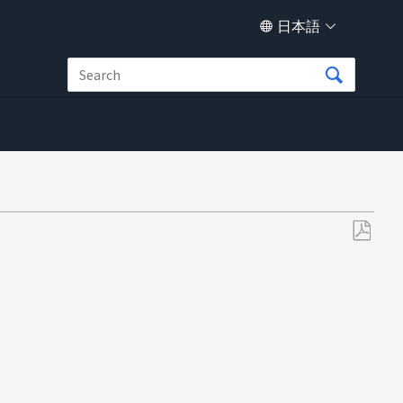
日本語
PDF
と
し
て
保
存