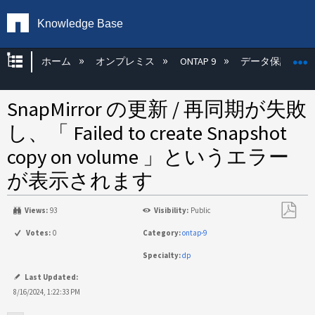
Knowledge Base
グローバル階層を展開/折りたたむ
ホーム
オンプレミス
ONTAP 9
データ保護
SnapMirror の更新 / 再同期が失敗
し、「 Failed to create Snapshot
copy on volume 」というエラー
が表示されます
Views:
93
Visibility:
Public
PDF
Votes:
0
Category:
ontap-9
と
Specialty:
dp
し
て
Last Updated:
保
8/16/2024, 1:22:33 PM
存