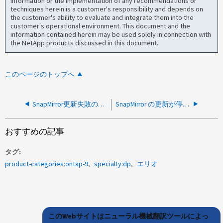
information or the implementation of any recommendations or
techniques herein is a customer's responsibility and depends on
the customer's ability to evaluate and integrate them into the
customer's operational environment. This document and the
information contained herein may be used solely in connection with
the NetApp products discussed in this document.
このページのトップへ
SnapMirror更新失敗の解決ガイド
SnapMirror の更新が停止して完了しない
おすすめの記事
タグ
product-categories:ontap-9
specialty:dp
エリオ
このWebサイトはニューラル機械翻訳ツールによっ