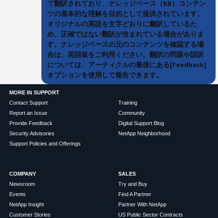
て翻訳されており、ナレッジベース（KB）コンテン
ツの基本的な理解を目的として提供されています。
オリジナルの英語を文字どおりに翻訳しているた
め、正確ではない翻訳が含まれている場合がありま
す。ナレッジベースの元のコンテンツを確認する場
合は、英語版をご利用ください。翻訳の問題や誤訳
については、アーティクルの最後にある[Feedback]
オプションを使用して報告できます。
MORE IN SUPPORT
Contact Support
Training
Report an Issue
Community
Provide Feedback
Digital Support Blog
Security Advisories
NetApp Neighborhood
Support Policies and Offerings
COMPANY
SALES
Newsroom
Try and Buy
Events
Find A Partner
NetApp Insight
Partner With NetApp
Customer Stories
US Public Sector Contracts