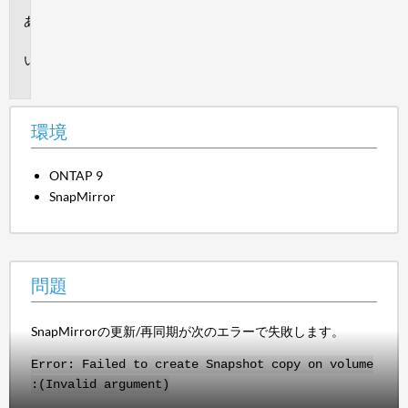
環
境
問
題
環境
ONTAP 9
SnapMirror
問題
SnapMirrorの更新/再同期が次のエラーで失敗します。
Error: Failed to create Snapshot copy on volume
:
(Invalid argument)