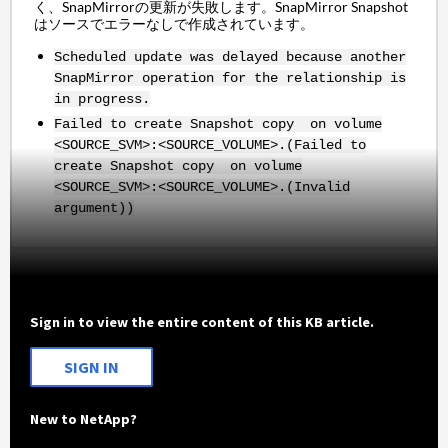
く、SnapMirrorの更新が失敗します。SnapMirror Snapshot
はソースでエラーなしで作成されています。
Scheduled update was delayed because another
SnapMirror operation for the relationship is
in progress.
Failed to create Snapshot copy on volume
<SOURCE_SVM>:<SOURCE_VOLUME>.(Failed to
create Snapshot copy on volume
<SOURCE_SVM>:<SOURCE_VOLUME>.(Invalid
argument))
Sign in to view the entire content of this KB article.
SIGN IN
New to NetApp?