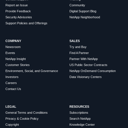
Report an Issue
Community
Provide Feedback
Digital Support Blog
Security Advisories
NetApp Neighborhood
Support Policies and Offerings
COMPANY
SALES
Newsroom
Try and Buy
Events
Find A Partner
NetApp Insight
Partner With NetApp
Customer Stories
US Public Sector Contracts
Environment, Social, and Governance
NetApp OnDemand Consumption
Investors
Data Visionary Centers
Careers
Contact Us
LEGAL
RESOURCES
General Terms and Conditions
Subscriptions
Privacy & Cookie Policy
Search NetApp
Copyright
Knowledge Center