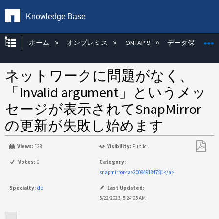
Knowledge Base
グローバル階層を展開/折りたたむ
ホーム
オンプレミス
ONTAP 9
データ保護
ネットワークに問題がなく、
「Invalid argument」というメッ
セージが表示されてSnapMirror
の更新が失敗し始めます
Views:
128
Visibility:
Public
PDF
Votes:
0
Category:
と
snapmirror<a>2009491847年</a>
し
Specialty:
dp
Last Updated:
て
3/22/2023, 5:24:05 AM
保
存