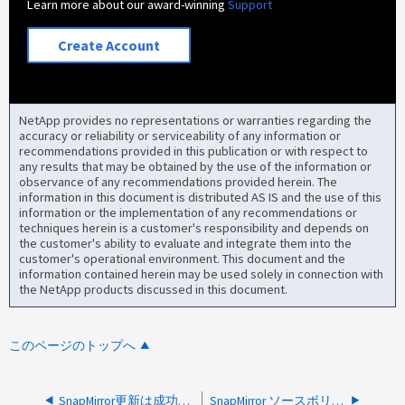
Learn more about our award-winning
Support
Create Account
NetApp provides no representations or warranties regarding the
accuracy or reliability or serviceability of any information or
recommendations provided in this publication or with respect to
any results that may be obtained by the use of the information or
observance of any recommendations provided herein. The
information in this document is distributed AS IS and the use of this
information or the implementation of any recommendations or
techniques herein is a customer's responsibility and depends on
the customer's ability to evaluate and integrate them into the
customer's operational environment. This document and the
information contained herein may be used solely in connection with
the NetApp products discussed in this document.
このページのトップへ
SnapMirror更新は成功したと表示されるが、転送されたバイト数は0
SnapMirror ソースボリュームを別のアグリゲートに移動した後、更新が失敗する