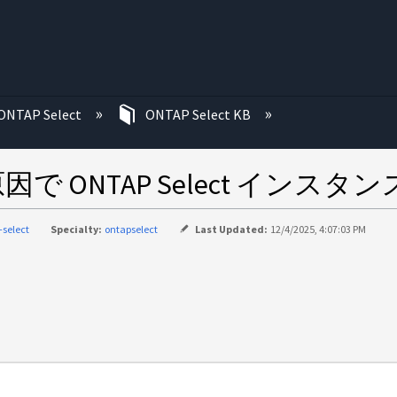
む
ONTAP Select
ONTAP Select KB
 ONTAP Select インス
-select
Specialty:
ontapselect
Last Updated:
12/4/2025, 4:07:03 PM