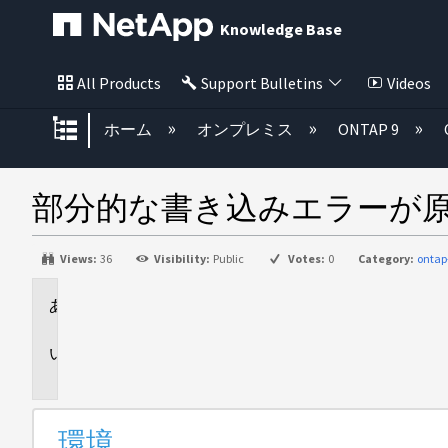
Knowledge Base
All Products
Support Bulletins
Videos
グローバル階層を展開/折りたた
ホーム
オンプレミス
ONTAP 9
部分的な書き込みエラーが原因で
Views:
36
Visibility:
Public
Votes:
0
Category:
ontap
環
境
問
題
環境