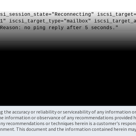
si_session_state="Reconnecting" iscsi_target
1" iscsi_target_type="mailbox" iscsi_target_
Reason: no ping reply after 5 seconds."
the accuracy or reliability or serviceability of any information 
the information or observance of any recommendations provided he
ny recommendations or techniques herein is a customer's responsi
onment. This document and the information contained herein may 