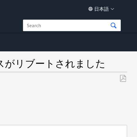
日本語
タンスがリブートされました
PDF
と
し
て
保
存