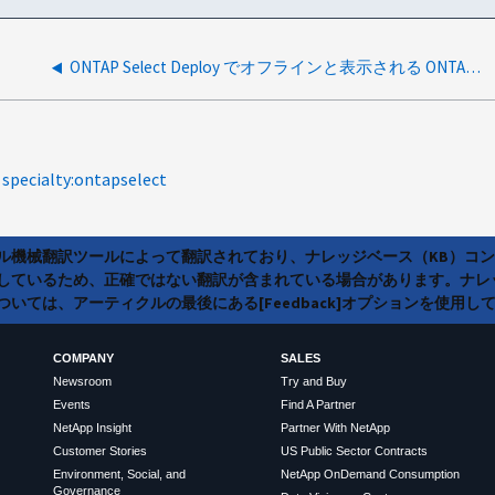
ONTAP Select Deploy でオフラインと表示される ONTAP Select インスタンス
specialty:ontapselect
ラル機械翻訳ツールによって翻訳されており、ナレッジベース（KB）コ
しているため、正確ではない翻訳が含まれている場合があります。ナレ
いては、アーティクルの最後にある[Feedback]オプションを使用し
COMPANY
SALES
Newsroom
Try and Buy
Events
Find A Partner
NetApp Insight
Partner With NetApp
Customer Stories
US Public Sector Contracts
Environment, Social, and
NetApp OnDemand Consumption
Governance