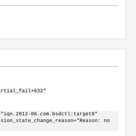
artial_fail+632"
="iqn.2012-06.com.bsdctl:target0"
ssion_state_change_reason="Reason: no