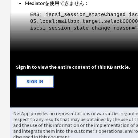
Mediatorを使用できません：
EMS: iscsi_session_stateChanged isc
05.local:mailbox.target.select00000
iscsi_session_state_change_reason="
Sign in to view the entire content of this KB article.
SIGN IN
NetApp provides no representations or warranties regarding 
respect to any results that may be obtained by the use of 
and the use of this information or the implementation of a
and integrate them into the customer's operational envir
discussed in this document.