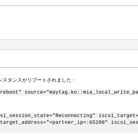
t インスタンスがリブートされました：
reboot" source="maytag.ko::mia_local_write_p
si_session_state="Reconnecting" iscsi_target
target_address="<partner_ip>:65200" iscsi_se