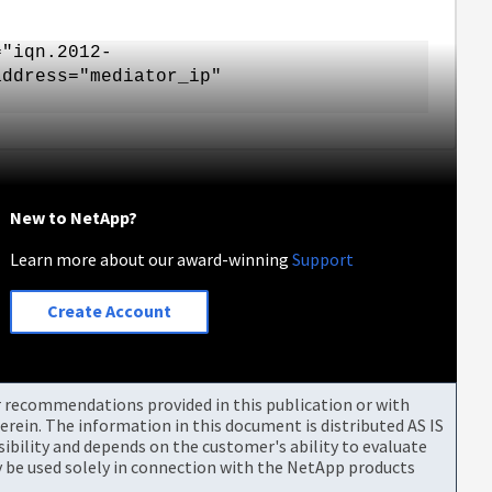
="iqn.2012-
address="mediator_ip"
New to NetApp?
Learn more about our award-winning
Support
Create Account
or recommendations provided in this publication or with
rein. The information in this document is distributed AS IS
bility and depends on the customer's ability to evaluate
be used solely in connection with the NetApp products