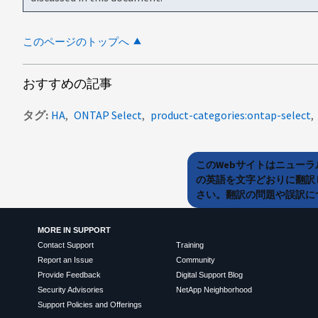
このページのトップへ
おすすめの記事
タグ
HA
ONTAP Select
product-categories:ontap-select
このWebサイトはニュー
の英語を文字どおりに翻訳
さい。翻訳の問題や誤訳につ
MORE IN SUPPORT
Contact Support
Training
Report an Issue
Community
Provide Feedback
Digital Support Blog
Security Advisories
NetApp Neighborhood
Support Policies and Offerings