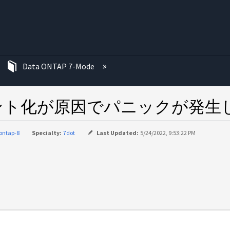
む
Data ONTAP 7-Mode
グメント化が原因でパニックが発生
ontap-8
Specialty:
7dot
Last Updated:
5/24/2022, 9:53:22 PM