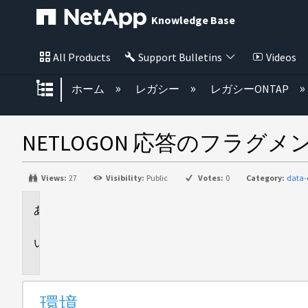
Knowledge Base
All Products
Support Bulletins
Videos
グローバル階層を展開/折りたた
ホーム
レガシー
レガシーONTAP
NETLOGON 応答のフラ
Views:
27
Visibility:
Public
Votes:
0
Category:
data-
環
境
問
題
環境