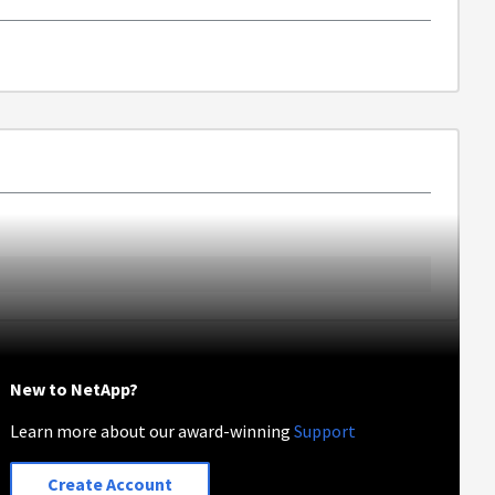
New to NetApp?
Learn more about our award-winning
Support
Create Account