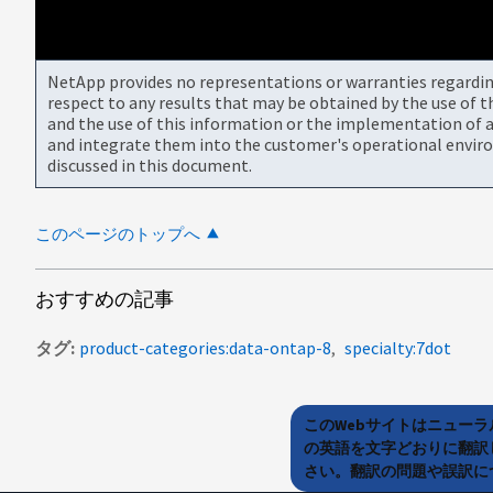
NetApp provides no representations or warranties regarding 
respect to any results that may be obtained by the use of 
and the use of this information or the implementation of a
and integrate them into the customer's operational envir
discussed in this document.
このページのトップへ
おすすめの記事
タグ
product-categories:data-ontap-8
specialty:7dot
このWebサイトはニュー
の英語を文字どおりに翻訳
さい。翻訳の問題や誤訳につ