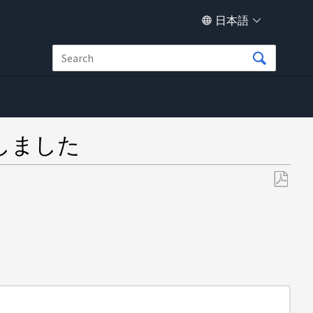
日本語
しました
PDF
と
し
て
保
存