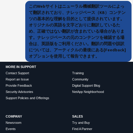
このWebサイトはニューラル機械翻訳ツールによっ
て翻訳されており、ナレッジベース（KB）コンテン
ツの基本的な理解を目的として提供されています。
オリジナルの英語を文字どおりに翻訳しているた
め、正確ではない翻訳が含まれている場合がありま
す。ナレッジベースの元のコンテンツを確認する場
合は、英語版をご利用ください。翻訳の問題や誤訳
については、アーティクルの最後にある[Feedback]
オプションを使用して報告できます。
MORE IN SUPPORT
Contact Support
Training
Report an Issue
Community
Provide Feedback
Digital Support Blog
Security Advisories
NetApp Neighborhood
Support Policies and Offerings
COMPANY
SALES
Newsroom
Try and Buy
Events
Find A Partner