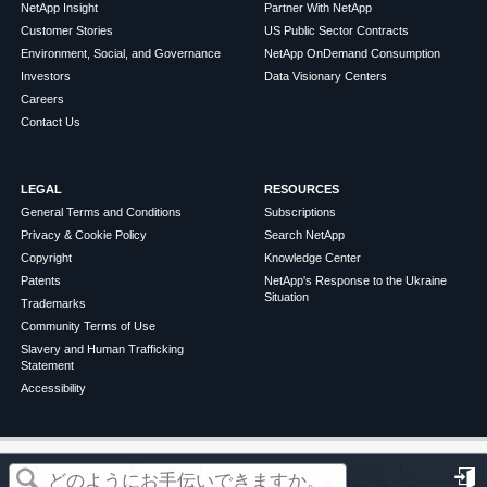
NetApp Insight
Partner With NetApp
Customer Stories
US Public Sector Contracts
Environment, Social, and Governance
NetApp OnDemand Consumption
Investors
Data Visionary Centers
Careers
Contact Us
LEGAL
RESOURCES
General Terms and Conditions
Subscriptions
Privacy & Cookie Policy
Search NetApp
Copyright
Knowledge Center
Patents
NetApp's Response to the Ukraine
Situation
Trademarks
Community Terms of Use
Slavery and Human Trafficking
Statement
Accessibility
この記事は役に立ちましたか？
©
2026
NetApp
English
Terms of Use
Privacy Policy
Cookie Policy
Cookie Settings