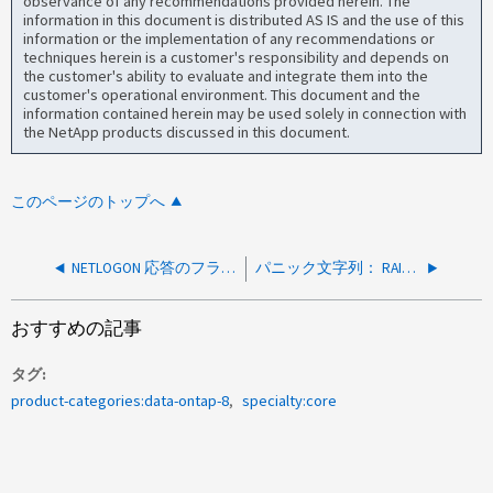
observance of any recommendations provided herein. The
information in this document is distributed AS IS and the use of this
information or the implementation of any recommendations or
techniques herein is a customer's responsibility and depends on
the customer's ability to evaluate and integrate them into the
customer's operational environment. This document and the
information contained herein may be used solely in connection with
the NetApp products discussed in this document.
このページのトップへ
NETLOGON 応答のフラグメント化が原因でパニックが発生しました
パニック文字列： RAID volfsm ： vol volume_name fatal multi-disk errorリリース NetApp リリース 7.x.x のプロセス config_thread
おすすめの記事
タグ
product-categories:data-ontap-8
specialty:core