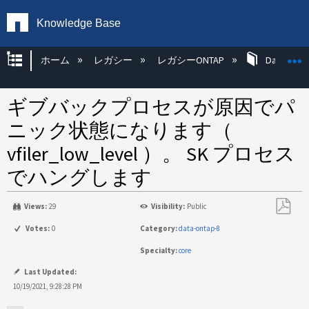
Knowledge Base
グローバル階層を展開/折りたたむ
ホーム
レガシー
レガシーONTAP
Data ONT
ギブバックプロセスが原因でパ
ニック状態になります（
vfiler_low_level ）。 SK プロセス
でハングします
Views:
29
Visibility:
Public
PDF
Votes:
0
Category:
data-ontap-8
と
Specialty:
core
し
て
Last Updated:
保
10/19/2021, 9:28:28 PM
存