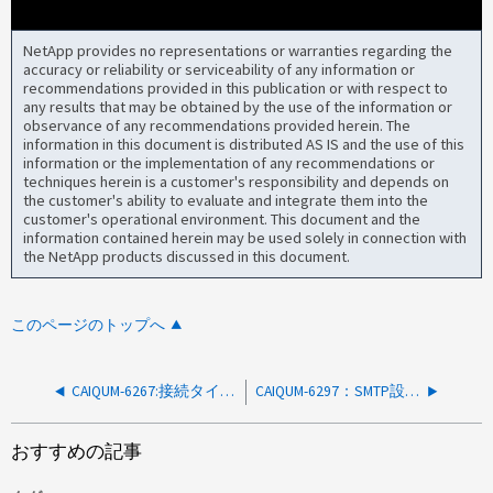
NetApp provides no representations or warranties regarding the
accuracy or reliability or serviceability of any information or
recommendations provided in this publication or with respect to
any results that may be obtained by the use of the information or
observance of any recommendations provided herein. The
information in this document is distributed AS IS and the use of this
information or the implementation of any recommendations or
techniques herein is a customer's responsibility and depends on
the customer's ability to evaluate and integrate them into the
customer's operational environment. This document and the
information contained herein may be used solely in connection with
the NetApp products discussed in this document.
このページのトップへ
CAIQUM-6267:接続タイプ「vault」は、ポリシーが XDPDefault ではなく DPDefault の SnapMirror を作成する
CAIQUM-6297：SMTP設定でStartTLSが有効になっていると、AIQUM 9.12以降でTrustmanagerUtilエラーが発生してサポートバンドルを生成できません
おすすめの記事