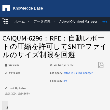
Knowledge Base
グローバル階層を展開/折りたたむ
ホーム
データ管理
Active IQ Unified Manager
CAIQUM-6296：RFE：自動レポー
トの圧縮を許可してSMTPファイ
ルのサイズ制限を回避
Views:
6
Visibility:
Public
PDF
Votes:
0
Category:
active-iq-unified-manager
と
Specialty:
om
し
て
Last Updated:
保
12/18/2024, 12:34:56 PM
存
問