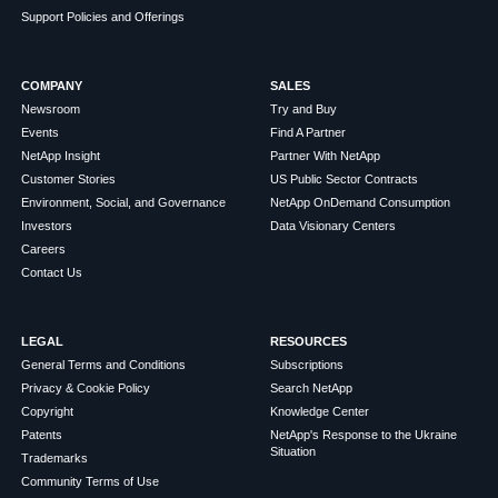
Support Policies and Offerings
COMPANY
SALES
Newsroom
Try and Buy
Events
Find A Partner
NetApp Insight
Partner With NetApp
Customer Stories
US Public Sector Contracts
Environment, Social, and Governance
NetApp OnDemand Consumption
Investors
Data Visionary Centers
Careers
Contact Us
LEGAL
RESOURCES
General Terms and Conditions
Subscriptions
Privacy & Cookie Policy
Search NetApp
Copyright
Knowledge Center
Patents
NetApp's Response to the Ukraine
Situation
Trademarks
Community Terms of Use