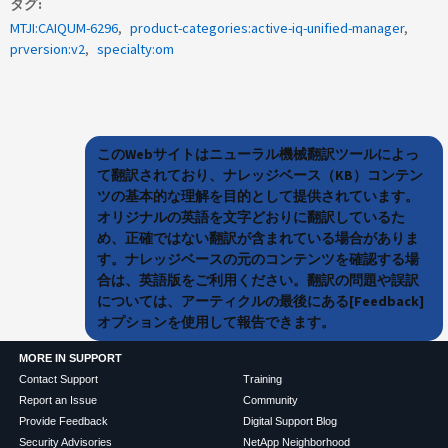
タグ
MTJI:CAIQUM-6296
product-categories:active-iq-unified-manager
prversion:v2
specialty:om
このWebサイトはニューラル機械翻訳ツールによっ
て翻訳されており、ナレッジベース（KB）コンテン
ツの基本的な理解を目的として提供されています。
オリジナルの英語を文字どおりに翻訳しているた
め、正確ではない翻訳が含まれている場合がありま
す。ナレッジベースの元のコンテンツを確認する場
合は、英語版をご利用ください。翻訳の問題や誤訳
については、アーティクルの最後にある[Feedback]
オプションを使用して報告できます。
MORE IN SUPPORT
Contact Support
Training
Report an Issue
Community
Provide Feedback
Digital Support Blog
Security Advisories
NetApp Neighborhood