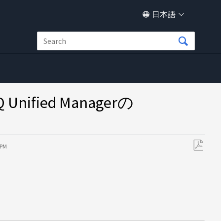
日本語
ied Managerの
 PM
PDF
と
し
て
保
存