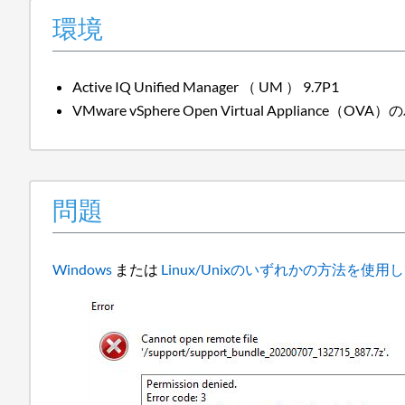
環境
Active IQ Unified Manager （ UM ） 9.7P1
VMware vSphere Open Virtual Appliance（O
問題
Windows
または
Linux/Unixのいずれかの方法を使用