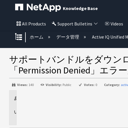
Knowledge Base
All Products
Support Bulletins
Videos
グローバル階層を展開/折りたた
ホーム
データ管理
Active IQ Unified
サポートバンドルをダウンロードしよ
「Permission Denied」
Views:
140
Visibility:
Public
Votes:
0
Category:
acti
環
境
問
題