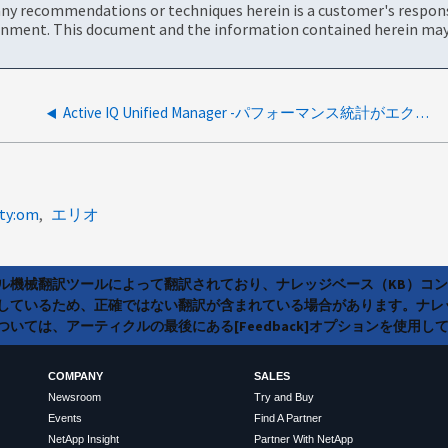
ny recommendations or techniques herein is a customer's responsi
onment. This document and the information contained herein may 
Active IQ Unified Manager -パフォーマンス統計がエクスプローラタブに表示されない
lty:om
エリオ
ラル機械翻訳ツールによって翻訳されており、ナレッジベース（KB）コ
しているため、正確ではない翻訳が含まれている場合があります。ナレ
いては、アーティクルの最後にある[Feedback]オプションを使用し
COMPANY
SALES
Newsroom
Try and Buy
Events
Find A Partner
NetApp Insight
Partner With NetApp