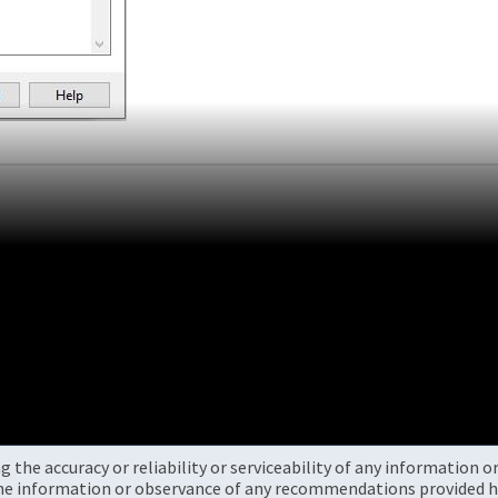
the accuracy or reliability or serviceability of any information 
the information or observance of any recommendations provided he