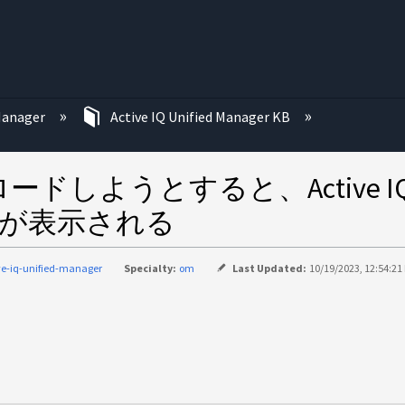
む
 Manager
Active IQ Unified Manager KB
うとすると、Active IQ Unif
エラーが表示される
ve-iq-unified-manager
Specialty:
om
Last Updated:
10/19/2023, 12:54:21