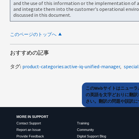
and the use of this information or the implementation of a
and integrate them into the customer's operational envir
discussed in this document.
このページのトップへ
おすすめの記事
タグ
product-categories:active-iq-unified-manager
specia
このWebサイトはニュー
の英語を文字どおりに翻訳
さい。翻訳の問題や誤訳につ
MORE IN SUPPORT
Contact Support
Training
Report an Issue
Community
Provide Feedback
Digital Support Blog