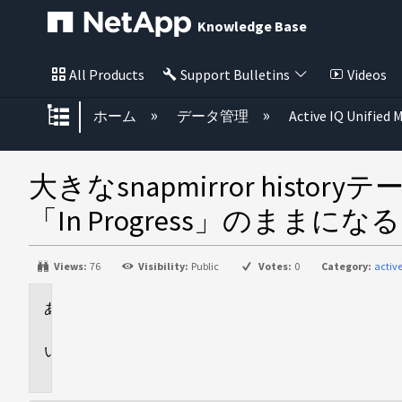
Knowledge Base
All Products
Support Bulletins
Videos
グローバル階層を展開/折りたた
ホーム
データ管理
Active IQ Unified
大きなsnapmirror history
「In Progress」のままになる
Views:
76
Visibility:
Public
Votes:
0
Category:
activ
環
境
問
題