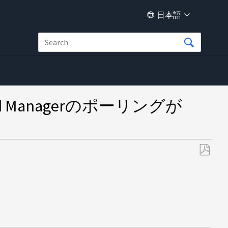
日本語
fied Managerのポーリングが
PDF
と
し
て
保
存