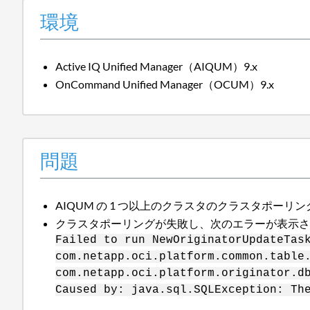
環境
Active IQ Unified Manager（AIQUM）9.x
OnCommand Unified Manager（OCUM）9.x
問題
AIQUM の 1 つ以上のクラスタのクラスタポーリング
クラスタポーリングが失敗し、次のエラーが表示
Failed to run NewOriginatorUpdateTas
com.netapp.oci.platform.common.table
com.netapp.oci.platform.originator.d
Caused by: java.sql.SQLException: Th