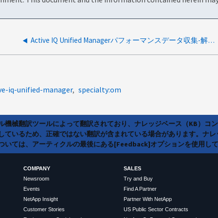
Active IQ Unified Managerパフォーマンスデータ収集-解決ガイド
ve-iq-unified-manager
specialty:om
ラル機械翻訳ツールによって翻訳されており、ナレッジベース（KB）コ
しているため、正確ではない翻訳が含まれている場合があります。ナレ
いては、アーティクルの最後にある[Feedback]オプションを使用し
COMPANY
SALES
Newsroom
Try and Buy
Events
Find A Partner
NetApp Insight
Partner With NetApp
Customer Stories
US Public Sector Contracts