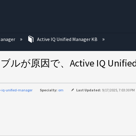
む
 Manager
Active IQ Unified Manager KB
テーブルが原因で、Active IQ Uni
e-iq-unified-manager
Specialty:
om
Last Updated:
9/17/2025, 7:03:30 PM