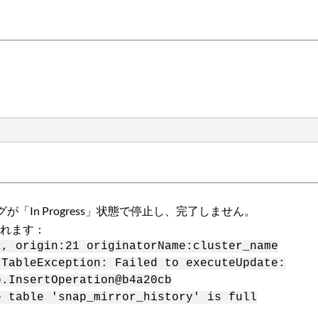
が「In Progress」状態で停止し、完了しません。
されます：
k, origin:21 originatorName:cluster_name
.TableException: Failed to executeUpdate:
b.InsertOperation@b4a20cb
e table 'snap_mirror_history' is full