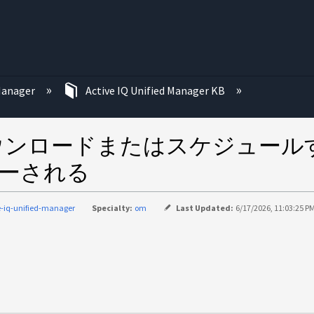
む
 Manager
Active IQ Unified Manager KB
ウンロードまたはスケジュールすると、
がスローされる
e-iq-unified-manager
Specialty:
om
Last Updated:
6/17/2026, 11:03:25 P