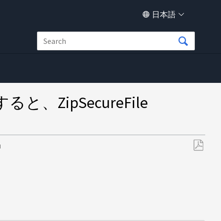
日本語
ZipSecureFile
M
PDF
と
し
て
保
存