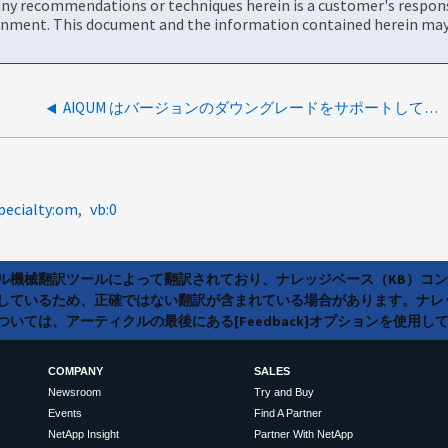
ny recommendations or techniques herein is a customer's responsi
onment. This document and the information contained herein may 
AIQUM はバージョンのダウングレードをサポートしていますか？
pecialty:om
vb:0
ラル機械翻訳ツールによって翻訳されており、ナレッジベース（KB）コ
しているため、正確ではない翻訳が含まれている場合があります。ナレ
いては、アーティクルの最後にある[Feedback]オプションを使用し
COMPANY
SALES
Newsroom
Try and Buy
Events
Find A Partner
NetApp Insight
Partner With NetApp