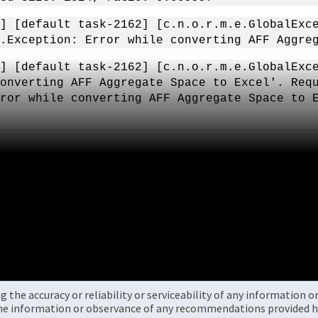
] [default task-2162] [c.n.o.r.m.e.GlobalExc
.Exception: Error while converting AFF Aggre
] [default task-2162] [c.n.o.r.m.e.GlobalExc
onverting AFF Aggregate Space to Excel'. Req
ror while converting AFF Aggregate Space to 
the accuracy or reliability or serviceability of any information 
the information or observance of any recommendations provided he