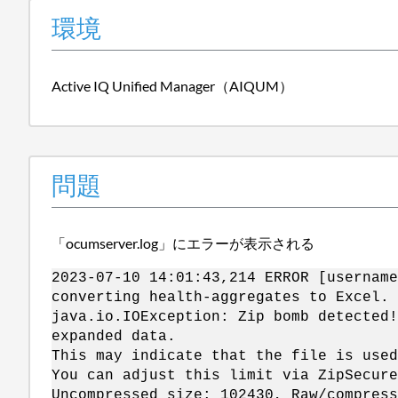
環境
Active IQ Unified Manager（AIQUM）
問題
「ocumserver.log」にエラーが表示される
2023-07-10 14:01:43,214 ERROR [username
converting health-aggregates to Excel.
java.io.IOException: Zip bomb detected!
expanded data.
This may indicate that the file is used
You can adjust this limit via ZipSecure
Uncompressed size: 102430, Raw/compress