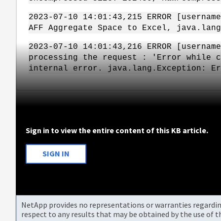
2023-07-10 14:01:43,215 ERROR [username
AFF Aggregate Space to Excel, java.lang
2023-07-10 14:01:43,216 ERROR [username
processing the request : 'Error while c
internal error. java.lang.Exception: Er
Sign in to view the entire content of this KB article.
SIGN IN
NetApp provides no representations or warranties regarding 
respect to any results that may be obtained by the use of 