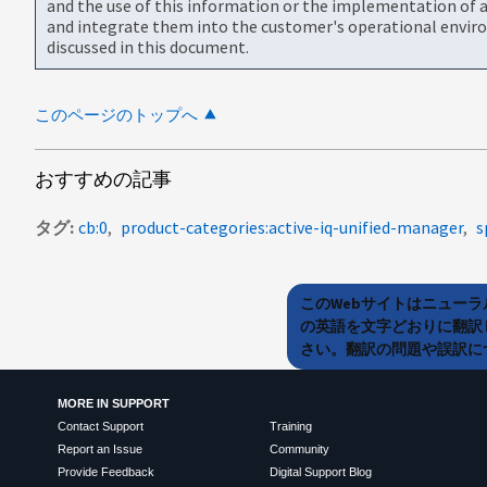
and the use of this information or the implementation of a
and integrate them into the customer's operational envir
discussed in this document.
このページのトップへ
おすすめの記事
タグ
cb:0
product-categories:active-iq-unified-manager
s
このWebサイトはニュー
の英語を文字どおりに翻訳
さい。翻訳の問題や誤訳につ
MORE IN SUPPORT
Contact Support
Training
Report an Issue
Community
Provide Feedback
Digital Support Blog