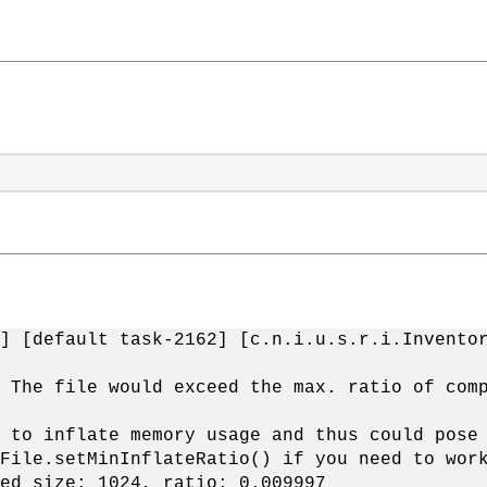
] [default task-2162] [c.n.i.u.s.r.i.Invento
 The file would exceed the max. ratio of com
 to inflate memory usage and thus could pose
File.setMinInflateRatio() if you need to wor
ed size: 1024, ratio: 0.009997