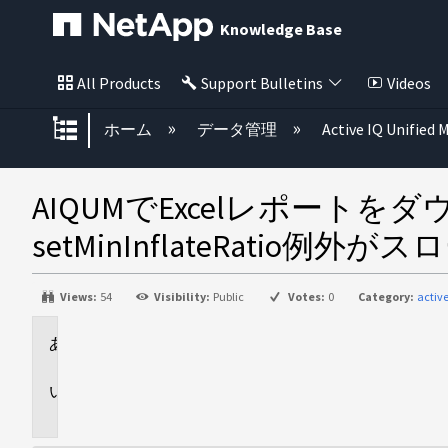
Knowledge Base
All Products
Support Bulletins
Videos
グローバル階層を展開/折りたた
ホーム
データ管理
Active IQ Unified
AIQUMでExcelレポートをダ
setMinInflateRatio例外
Views:
54
Visibility:
Public
Votes:
0
Category:
activ
環
境
問
題