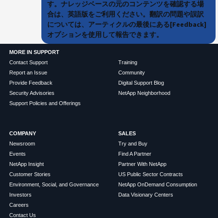
す。ナレッジベースの元のコンテンツを確認する場
合は、英語版をご利用ください。翻訳の問題や誤訳
については、アーティクルの最後にある[Feedback]
オプションを使用して報告できます。
MORE IN SUPPORT
Contact Support
Training
Report an Issue
Community
Provide Feedback
Digital Support Blog
Security Advisories
NetApp Neighborhood
Support Policies and Offerings
COMPANY
SALES
Newsroom
Try and Buy
Events
Find A Partner
NetApp Insight
Partner With NetApp
Customer Stories
US Public Sector Contracts
Environment, Social, and Governance
NetApp OnDemand Consumption
Investors
Data Visionary Centers
Careers
Contact Us