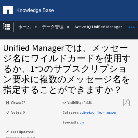
Knowledge Base
グローバル階層を展開/折りたたむ
ホーム
データ管理
Active IQ Unified Manager
Unified Managerでは、メッセー
ジ名にワイルドカードを使用す
るか、1つのサブスクリプショ
ン要求に複数のメッセージ名を
指定することができますか？
Views:
27
Visibility:
Public
PDF
Votes:
0
Category:
active-iq-unified-manager
と
Specialty:
om
し
て
Last Updated: