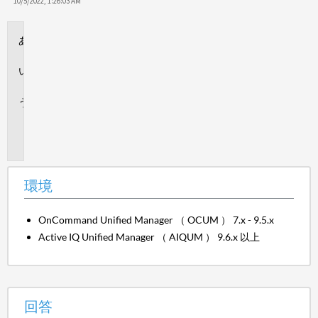
保
10/5/2022, 1:26:03 AM
存
環
境
回
答
追
加
情
報
環境
OnCommand Unified Manager （ OCUM ） 7.x - 9.5.x
Active IQ Unified Manager （ AIQUM ） 9.6.x 以上
回答