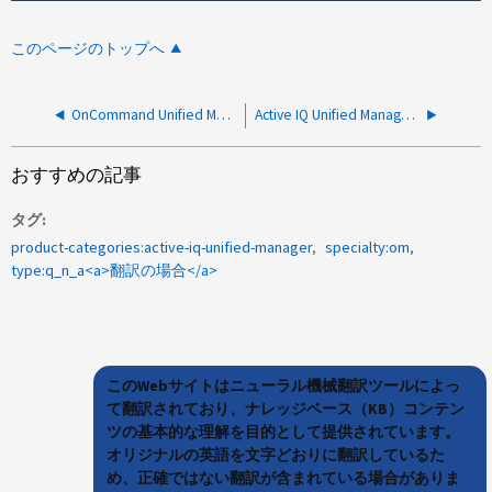
このページのトップへ
OnCommand Unified Manager ではメモリエラーイベントがサポートされますか。
Active IQ Unified Managerでは、Unified ManagerですべてのタイプのNVMeがサポートされていますか。
おすすめの記事
タグ
product-categories:active-iq-unified-manager
specialty:om
type:q_n_a<a>翻訳の場合</a>
このWebサイトはニューラル機械翻訳ツールによっ
て翻訳されており、ナレッジベース（KB）コンテン
ツの基本的な理解を目的として提供されています。
オリジナルの英語を文字どおりに翻訳しているた
め、正確ではない翻訳が含まれている場合がありま