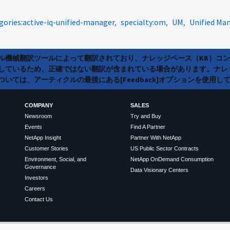
gories:active-iq-unified-manager
specialty:om
UM
Unified Ma
ラル機械翻訳ツールによって翻訳されており、ナレッジベース（KB）コ
しているため、正確ではない翻訳が含まれている場合があります。ナレ
いては、アーティクルの最後にある[Feedback]オプションを使用し
COMPANY
SALES
Newsroom
Try and Buy
Events
Find A Partner
NetApp Insight
Partner With NetApp
Customer Stories
US Public Sector Contracts
Environment, Social, and
NetApp OnDemand Consumption
Governance
Data Visionary Centers
Investors
Careers
Contact Us