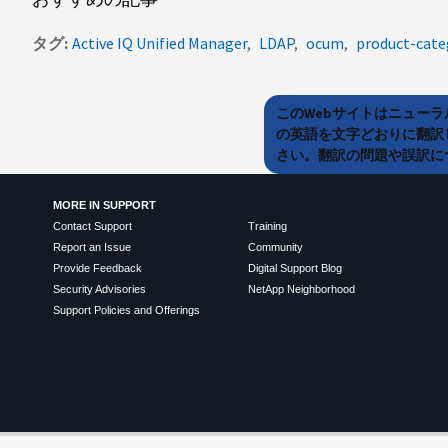
タグ
Active IQ Unified Manager
LDAP
ocum
product-cate
このWebサイトはニュー
の英語を文字どおりに翻訳
さい。翻訳の問題や誤訳につ
MORE IN SUPPORT
Contact Support
Training
Report an Issue
Community
Provide Feedback
Digital Support Blog
Security Advisories
NetApp Neighborhood
Support Policies and Offerings