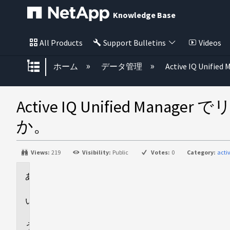
Knowledge Base
All Products
Support Bulletins
Videos
グローバル階層を展開/折りたた
ホーム
データ管理
Active IQ Unified
Active IQ Unified
か。
Views:
219
Visibility:
Public
Votes:
0
Category:
acti
環
境
回
答
追