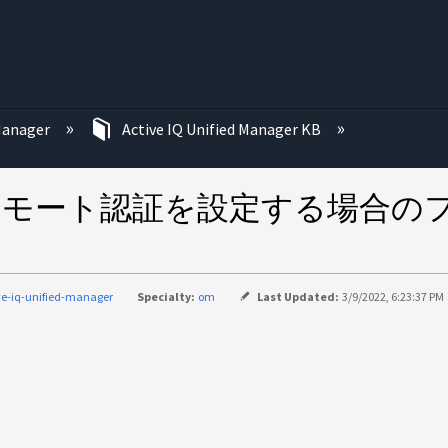
む
 Manager
Active IQ Unified Manager KB
 Manager でリモート認証を設定す
ve-iq-unified-manager
Specialty:
om
Last Updated:
3/9/2022, 6:23:37 PM