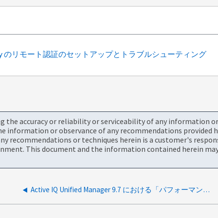
ve Directory のリモート認証のセットアップとトラブルシューティング
the accuracy or reliability or serviceability of any information 
the information or observance of any recommendations provided he
ny recommendations or techniques herein is a customer's responsi
onment. This document and the information contained herein may 
Active IQ Unified Manager 9.7 における「パフォーマンス容量」の変更点について教えてください。