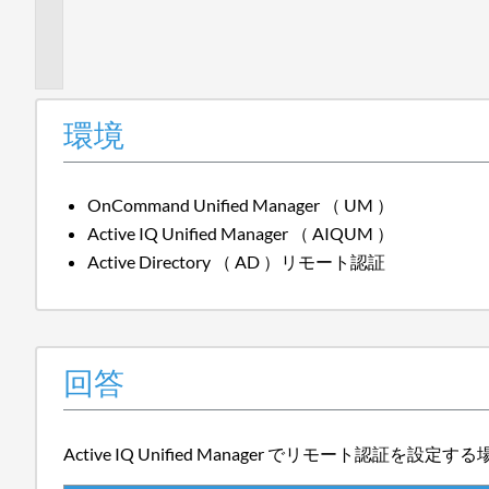
加
情
報
環境
OnCommand Unified Manager （ UM ）
Active IQ Unified Manager （ AIQUM ）
Active Directory （ AD ）リモート認証
回答
Active IQ Unified Manager でリモート認