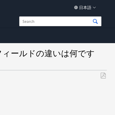
日本語
る場合のフィールドの違いは何です
PDF
と
し
て
保
存