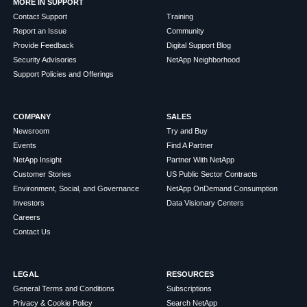
MORE IN SUPPORT
Contact Support
Training
Report an Issue
Community
Provide Feedback
Digital Support Blog
Security Advisories
NetApp Neighborhood
Support Policies and Offerings
COMPANY
SALES
Newsroom
Try and Buy
Events
Find A Partner
NetApp Insight
Partner With NetApp
Customer Stories
US Public Sector Contracts
Environment, Social, and Governance
NetApp OnDemand Consumption
Investors
Data Visionary Centers
Careers
Contact Us
LEGAL
RESOURCES
General Terms and Conditions
Subscriptions
Privacy & Cookie Policy
Search NetApp