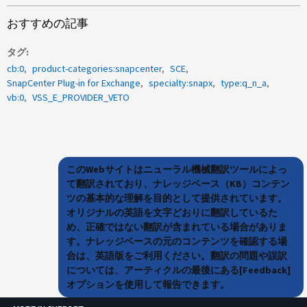
おすすめの記事
タグ
cb:0
product-categories:snapcenter
SCE
SnapCenter Plug-in for Exchange
specialty:snapx
type:q_n_a
vb:0
VSS_E_PROVIDER_VETO
このWebサイトはニューラル機械翻訳ツールによっ
て翻訳されており、ナレッジベース（KB）コンテン
ツの基本的な理解を目的として提供されています。
オリジナルの英語を文字どおりに翻訳しているた
め、正確ではない翻訳が含まれている場合がありま
す。ナレッジベースの元のコンテンツを確認する場
合は、英語版をご利用ください。翻訳の問題や誤訳
については、アーティクルの最後にある[Feedback]
オプションを使用して報告できます。