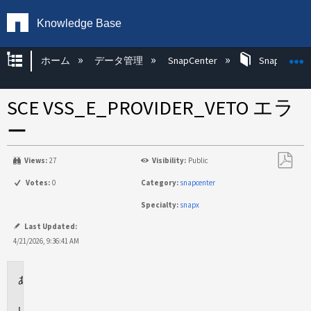
Knowledge Base
グローバル階層を展開/折りたたむ
ホーム
データ管理
SnapCenter
SnapCenter
SCE VSS_E_PROVIDER_VETO エラ
ー
Views:
27
Visibility:
Public
PDF
Votes:
0
Category:
snapcenter
と
Specialty:
snapx
し
て
Last Updated:
保
4/21/2026, 9:36:41 AM
存
環
境
概