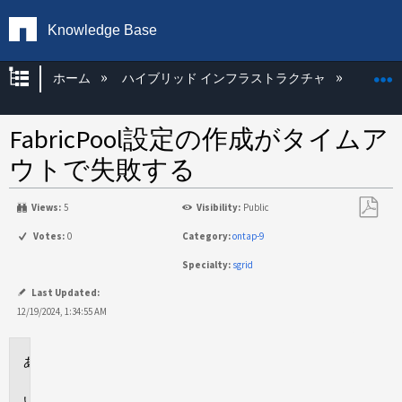
Knowledge Base
グローバル階層を展開/折りたたむ
ホーム
ハイブリッド インフラストラクチャ
Storag
FabricPool設定の作成がタイムア
ウトで失敗する
Views:
5
Visibility:
Public
PDF
Votes:
0
Category:
ontap-9
と
Specialty:
sgrid
し
て
Last Updated:
保
12/19/2024, 1:34:55 AM
存
環
境
問