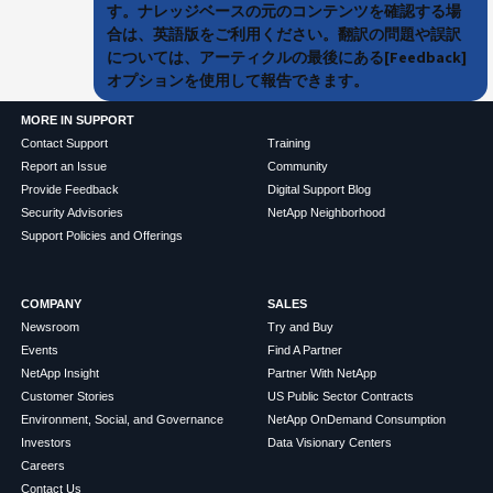
す。ナレッジベースの元のコンテンツを確認する場
合は、英語版をご利用ください。翻訳の問題や誤訳
については、アーティクルの最後にある[Feedback]
オプションを使用して報告できます。
MORE IN SUPPORT
Contact Support
Training
Report an Issue
Community
Provide Feedback
Digital Support Blog
Security Advisories
NetApp Neighborhood
Support Policies and Offerings
COMPANY
SALES
Newsroom
Try and Buy
Events
Find A Partner
NetApp Insight
Partner With NetApp
Customer Stories
US Public Sector Contracts
Environment, Social, and Governance
NetApp OnDemand Consumption
Investors
Data Visionary Centers
Careers
Contact Us