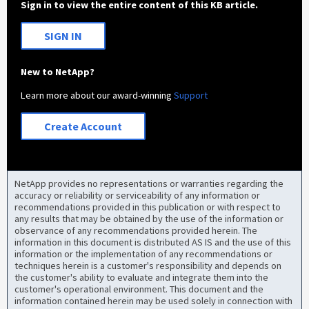
Sign in to view the entire content of this KB article.
SIGN IN
New to NetApp?
Learn more about our award-winning
Support
Create Account
NetApp provides no representations or warranties regarding the
accuracy or reliability or serviceability of any information or
recommendations provided in this publication or with respect to
any results that may be obtained by the use of the information or
observance of any recommendations provided herein. The
information in this document is distributed AS IS and the use of this
information or the implementation of any recommendations or
techniques herein is a customer's responsibility and depends on
the customer's ability to evaluate and integrate them into the
customer's operational environment. This document and the
information contained herein may be used solely in connection with