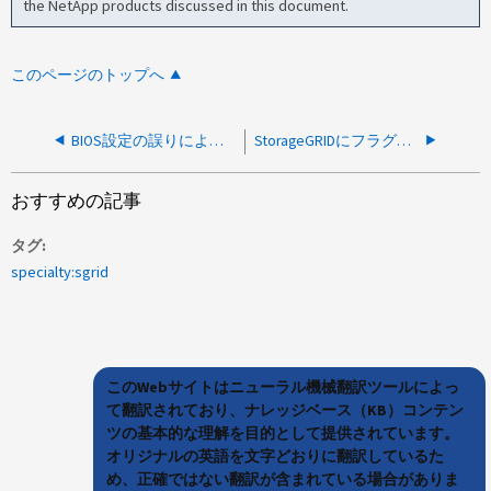
the NetApp products discussed in this document.
このページのトップへ
BIOS設定の誤りによるStorageGRID拡張中のSGF6112ノードのブートループ
StorageGRIDにフラグが付けられたSSL自己署名証明書の脆弱性
おすすめの記事
タグ
specialty:sgrid
このWebサイトはニューラル機械翻訳ツールによっ
て翻訳されており、ナレッジベース（KB）コンテン
ツの基本的な理解を目的として提供されています。
オリジナルの英語を文字どおりに翻訳しているた
め、正確ではない翻訳が含まれている場合がありま