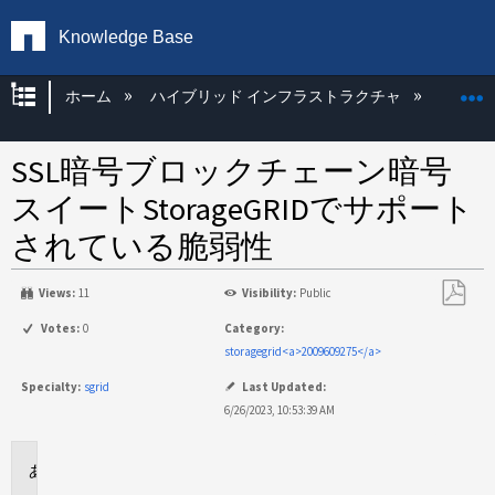
Knowledge Base
グローバル階層を展開/折りたたむ
ホーム
ハイブリッド インフラストラクチャ
Storag
SSL暗号ブロックチェーン暗号
スイートStorageGRIDでサポート
されている脆弱性
Views:
11
Visibility:
Public
PDF
Votes:
0
Category:
と
storagegrid<a>2009609275</a>
し
Specialty:
sgrid
Last Updated:
て
6/26/2023, 10:53:39 AM
保
存
環
境