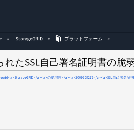
む
ャ
StorageGRID
プラットフォーム
付けられたSSL自己署名証明書の脆
agegrid<a>StorageGRID</a><a>の脆弱性</a><a>2009609275</a><a>SSL自