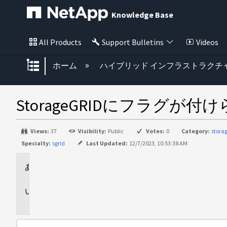
Knowledge Base
All Products
Support Bulletins
Videos
グローバル階層を展開/折りたた
ホーム
ハイブリッド インフラストラクチ
StorageGRIDにフラグが
Views:
37
Visibility:
Public
Votes:
0
Category:
stor
Specialty:
sgrid
Last Updated:
12/7/2023, 10:53:38 AM
環
境
問
題