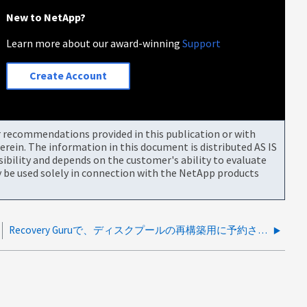
New to NetApp?
Learn more about our award-winning
Support
Create Account
or recommendations provided in this publication or with
rein. The information in this document is distributed AS IS
bility and depends on the customer's ability to evaluate
be used solely in connection with the NetApp products
Recovery Guruで、ディスクプールの再構築用に予約されたドライブ数がしきい値を下回っているとSANtricityから報告されます