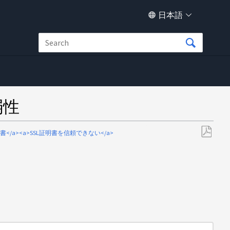
日本語
弱性
己署名証明書</a><a>SSL証明書を信頼できない</a>
PDF
と
し
て
保
存