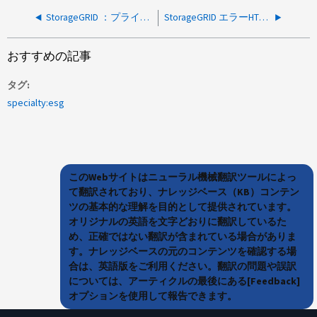
StorageGRID ：プライマリ管理ノードからグリッドノードにSSHできません
StorageGRID エラーHTTP 500がクラウドアプリケーションにデータを書き込み中に発生しました
おすすめの記事
タグ
specialty:esg
このWebサイトはニューラル機械翻訳ツールによっ
て翻訳されており、ナレッジベース（KB）コンテン
ツの基本的な理解を目的として提供されています。
オリジナルの英語を文字どおりに翻訳しているた
め、正確ではない翻訳が含まれている場合がありま
す。ナレッジベースの元のコンテンツを確認する場
合は、英語版をご利用ください。翻訳の問題や誤訳
については、アーティクルの最後にある[Feedback]
オプションを使用して報告できます。