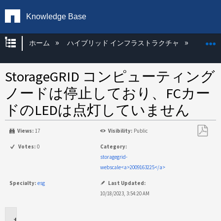
Knowledge Base
グローバル階層を展開/折りたたむ
ホーム
ハイブリッド インフラストラクチャ
Storag
StorageGRID コンピューティング
ノードは停止しており、FCカー
ドのLEDは点灯していません
Views:
17
Visibility:
Public
PDF
Votes:
0
Category:
と
storagegrid-
し
webscale<a>2009163225</a>
て
Specialty:
esg
Last Updated:
保
10/18/2023, 3:54:20 AM
存
環