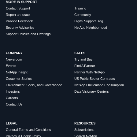
MORE IN SUPPORT
Contact Support
Training
Report an Issue
Community
Provide Feedback
Digital Support Blog
Security Advisories
NetApp Neighborhood
Support Policies and Offerings
COMPANY
SALES
Newsroom
Try and Buy
Events
Find A Partner
NetApp Insight
Partner With NetApp
Customer Stories
US Public Sector Contracts
Environment, Social, and Governance
NetApp OnDemand Consumption
Investors
Data Visionary Centers
Careers
Contact Us
LEGAL
RESOURCES
General Terms and Conditions
Subscriptions
Privacy & Cookie Policy
Search NetApp