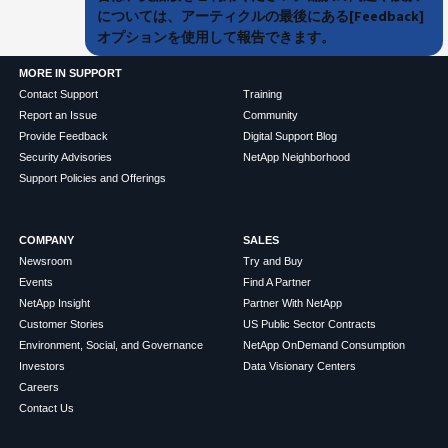
については、アーティクルの最後にある[Feedback]
オプションを使用して報告できます。
MORE IN SUPPORT
Contact Support
Training
Report an Issue
Community
Provide Feedback
Digital Support Blog
Security Advisories
NetApp Neighborhood
Support Policies and Offerings
COMPANY
SALES
Newsroom
Try and Buy
Events
Find A Partner
NetApp Insight
Partner With NetApp
Customer Stories
US Public Sector Contracts
Environment, Social, and Governance
NetApp OnDemand Consumption
Investors
Data Visionary Centers
Careers
Contact Us