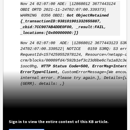
Nov 24 02:07:00 ADE: |12868012 3677443124
OBDI ORTD 2021-11-24T02:07:00.339373|
WARNING 0356 OBDI:
Got ObjectRetained
{_transactionID:938101901332655887,
_cbid:7CC907AB4DDE0F00, _result:FAIL,
_locations:[0x00000000:]}
Nov 24 02:07:00 ADE: |12868012 3677443123 S3RQ
24T02:07:00.339522| NOTICE 0159 S3RQ: S3 erro
RequestId=1574259552978124, Resource=/netapp-de
crm/blocks/00009fd4/592b1ef3c23d6be6c7a1a82c3e3
1ooc0hg,
HTTP Status Code=500, ErrorMsg=Interna
ErrorType=Client,
CustomErrorMessage={We encoun
internal error. Please try again.}, Details={un
(GERR). details: ,}
Sign in to view the entire content of this KB article.