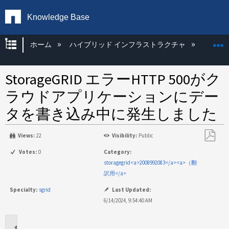
Knowledge Base
グローバル階層を展開/折りたたむ
ホーム
ハイブリッド インフラストラクチャ
Storag
StorageGRID エラーHTTP 500がク
ラウドアプリケーションにデー
タを書き込み中に発生しました
Views:
22
Visibility:
Public
PDF
Votes:
0
Category:
と
storagegrid<a>2008992083</a><a>（翻
し
訳用</a>
て
Specialty:
sgrid
Last Updated:
保
6/14/2024, 9:54:40 AM
存
環