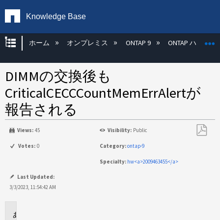
Knowledge Base
グローバル階層を展開/折りたたむ
ホーム
オンプレミス
ONTAP 9
ONTAP ハード
DIMMの交換後も
CriticalCECCCountMemErrAlertが
報告される
Views:
45
Visibility:
Public
PDF
Votes:
0
Category:
ontap-9
と
Specialty:
hw<a>2009463455</a>
し
て
Last Updated:
保
3/3/2023, 11:54:42 AM
存
環