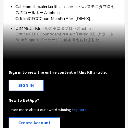
CallHome.hm.alert.critical：alert：ヘルスモニタプロセ
スのコールホームnphm：
CriticalCECCCountMemErrAlert [DIM-X]。
DIMMは、KB
ヘルスモニタプロセスnphm：
CriticalCECCCountMemErrAlert [DIMM-X]）アラート-
AutoSupport メッセージに置き換えられました
Sign in to view the entire content of this KB article.
SIGN IN
New to NetApp?
Learn more about our award-winning
Support
Create Account