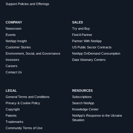
Support Policies and Offerings
COMPANY
SALES
Newsroom
Try and Buy
Events
Find A Partner
NetApp Insight
Partner With NetApp
Customer Stories
US Public Sector Contracts
Environment, Social, and Governance
NetApp OnDemand Consumption
Investors
Data Visionary Centers
Careers
Contact Us
LEGAL
RESOURCES
General Terms and Conditions
Subscriptions
Privacy & Cookie Policy
Search NetApp
Copyright
Knowledge Center
Patents
NetApp's Response to the Ukraine
Situation
Trademarks
Community Terms of Use