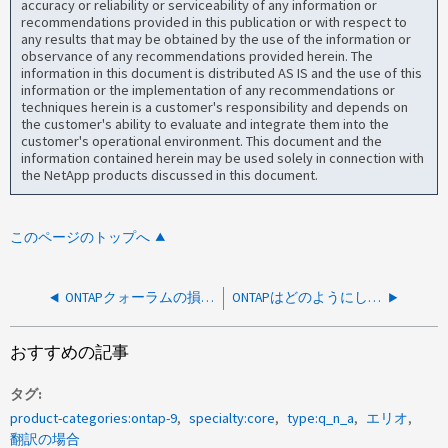
accuracy or reliability or serviceability of any information or
recommendations provided in this publication or with respect to
any results that may be obtained by the use of the information or
observance of any recommendations provided herein. The
information in this document is distributed AS IS and the use of this
information or the implementation of any recommendations or
techniques herein is a customer's responsibility and depends on
the customer's ability to evaluate and integrate them into the
customer's operational environment. This document and the
information contained herein may be used solely in connection with
the NetApp products discussed in this document.
このページのトップへ
ONTAPクォーラムの損失はSANサービスにどのように影響しますか。
ONTAPはどのようにしてスペアローチェックをトリガーしますか？
おすすめの記事
タグ
product-categories:ontap-9
specialty:core
type:q_n_a
エリオ
翻訳の場合