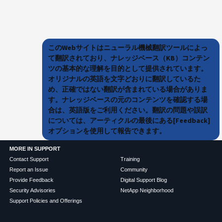
このWebサイトはニューラル機械翻訳ツールによっ
て翻訳されており、ナレッジベース（KB）コンテン
ツの基本的な理解を目的として提供されています。
オリジナルの英語を文字どおりに翻訳しているた
め、正確ではない翻訳が含まれている場合がありま
す。ナレッジベースの元のコンテンツを確認する場
合は、英語版をご利用ください。翻訳の問題や誤訳
については、アーティクルの最後にある[Feedback]
オプションを使用して報告できます。
MORE IN SUPPORT
Contact Support
Training
Report an Issue
Community
Provide Feedback
Digital Support Blog
Security Advisories
NetApp Neighborhood
Support Policies and Offerings