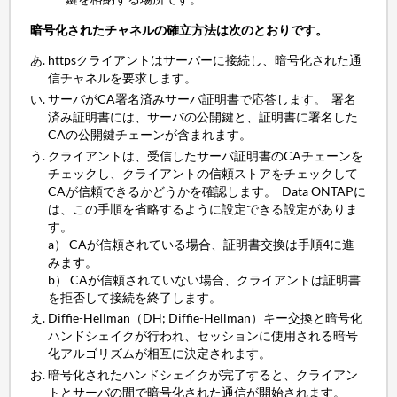
暗号化されたチャネルの確立方法は次のとおりです。
httpsクライアントはサーバーに接続し、暗号化された通
信チャネルを要求します。
サーバがCA署名済みサーバ証明書で応答します。 署名
済み証明書には、サーバの公開鍵と、証明書に署名した
CAの公開鍵チェーンが含まれます。
クライアントは、受信したサーバ証明書のCAチェーンを
チェックし、クライアントの信頼ストアをチェックして
CAが信頼できるかどうかを確認します。 Data ONTAPに
は、この手順を省略するように設定できる設定がありま
す。
a） CAが信頼されている場合、証明書交換は手順4に進
みます。
b） CAが信頼されていない場合、クライアントは証明書
を拒否して接続を終了します。
Diffie-Hellman（DH; Diffie-Hellman）キー交換と暗号化
ハンドシェイクが行われ、セッションに使用される暗号
化アルゴリズムが相互に決定されます。
暗号化されたハンドシェイクが完了すると、クライアン
トとサーバの間で暗号化された通信が開始されます。