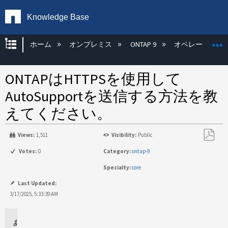
Knowledge Base
グローバル階層を展開/折りたたむ
ホーム
オンプレミス
ONTAP 9
オペレーティン
ONTAPはHTTPSを使用して
AutoSupportを送信する方法を教
えてください。
Views:
1,511
Visibility:
Public
PDF
Votes:
0
Category:
ontap-9
と
Specialty:
core
し
て
Last Updated:
保
3/17/2025, 5:33:39 AM
存
環