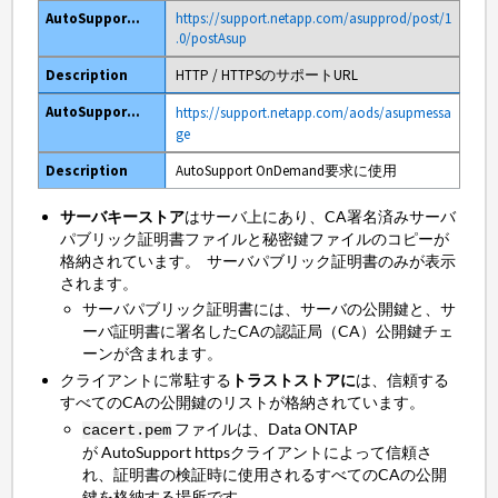
https://support.netapp.com/asupprod/post/1
.0/postAsup
HTTP / HTTPSのサポートURL
https://support.netapp.com/aods/asupmessa
ge
AutoSupport OnDemand要求に使用
サーバキーストア
はサーバ上にあり、CA署名済みサーバ
パブリック証明書ファイルと秘密鍵ファイルのコピーが
格納されています。 サーバパブリック証明書のみが表示
されます。
サーバパブリック証明書には、サーバの公開鍵と、サ
ーバ証明書に署名したCAの認証局（CA）公開鍵チェ
ーンが含まれます。
クライアントに常駐する
トラストストアに
は、信頼する
すべてのCAの公開鍵のリストが格納されています。
ファイルは、Data ONTAP
cacert.pem
が AutoSupport httpsクライアントによって信頼さ
れ、証明書の検証時に使用されるすべてのCAの公開
鍵を格納する場所です。