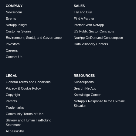
COMPANY
SALES
Newsroom
Try and Buy
Events
Find A Partner
NetApp Insight
Partner With NetApp
Customer Stories
US Public Sector Contracts
Environment, Social, and Governance
NetApp OnDemand Consumption
Investors
Data Visionary Centers
Careers
Contact Us
LEGAL
RESOURCES
General Terms and Conditions
Subscriptions
Privacy & Cookie Policy
Search NetApp
Copyright
Knowledge Center
Patents
NetApp's Response to the Ukraine
Situation
Trademarks
Community Terms of Use
Slavery and Human Trafficking
Statement
Accessibility