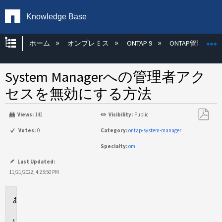
Knowledge Base
グローバル階層を展開/折りたたむ
ホーム
オンプレミス
ONTAP 9
ONTAP管理
System Managerへの管理者アク
セスを無効にする方法
Views:
142
Visibility:
Public
PDF
Votes:
0
Category:
ontap-system-manager
と
Specialty:
om
し
て
Last Updated:
保
11/21/2022, 4:23:50 PM
存
環
境
説