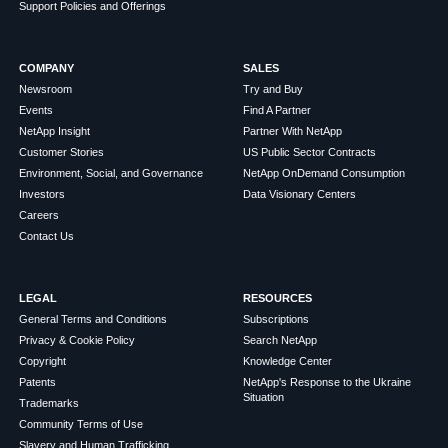
Support Policies and Offerings
COMPANY
SALES
Newsroom
Try and Buy
Events
Find A Partner
NetApp Insight
Partner With NetApp
Customer Stories
US Public Sector Contracts
Environment, Social, and Governance
NetApp OnDemand Consumption
Investors
Data Visionary Centers
Careers
Contact Us
LEGAL
RESOURCES
General Terms and Conditions
Subscriptions
Privacy & Cookie Policy
Search NetApp
Copyright
Knowledge Center
Patents
NetApp's Response to the Ukraine
Situation
Trademarks
Community Terms of Use
Slavery and Human Trafficking