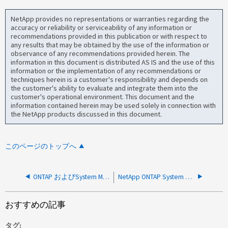
NetApp provides no representations or warranties regarding the
accuracy or reliability or serviceability of any information or
recommendations provided in this publication or with respect to
any results that may be obtained by the use of the information or
observance of any recommendations provided herein. The
information in this document is distributed AS IS and the use of this
information or the implementation of any recommendations or
techniques herein is a customer's responsibility and depends on
the customer's ability to evaluate and integrate them into the
customer's operational environment. This document and the
information contained herein may be used solely in connection with
the NetApp products discussed in this document.
このページのトップへ
ONTAP およびSystem ManagerでTLS 1.0およびTLS 1.1を無効にする方法
NetApp ONTAP System Manager 9.8 以降を使用して「クォータのサイズを変更する」方法
おすすめの記事
タグ