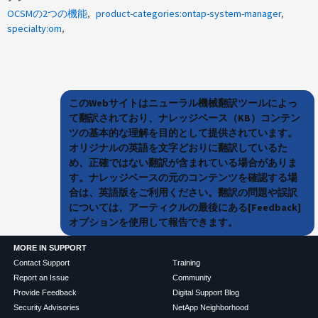
OCSMの2つの機能
product-categories:ontap-system-manager
specialty:om
このWebサイトはニューラル機械翻訳ツールによっ
て翻訳されており、ナレッジベース（KB）コンテン
ツの基本的な理解を目的として提供されています。
オリジナルの英語を文字どおりに翻訳しているた
め、正確ではない翻訳が含まれている場合がありま
す。ナレッジベースの元のコンテンツを確認する場
合は、英語版をご利用ください。翻訳の問題や誤訳
については、アーティクルの最後にある[Feedback]
オプションを使用して報告できます。
MORE IN SUPPORT
Contact Support
Training
Report an Issue
Community
Provide Feedback
Digital Support Blog
Security Advisories
NetApp Neighborhood