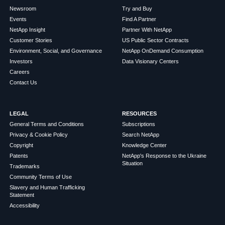
Newsroom
Try and Buy
Events
Find A Partner
NetApp Insight
Partner With NetApp
Customer Stories
US Public Sector Contracts
Environment, Social, and Governance
NetApp OnDemand Consumption
Investors
Data Visionary Centers
Careers
Contact Us
LEGAL
RESOURCES
General Terms and Conditions
Subscriptions
Privacy & Cookie Policy
Search NetApp
Copyright
Knowledge Center
Patents
NetApp's Response to the Ukraine
Situation
Trademarks
Community Terms of Use
Slavery and Human Trafficking
Statement
Accessibility