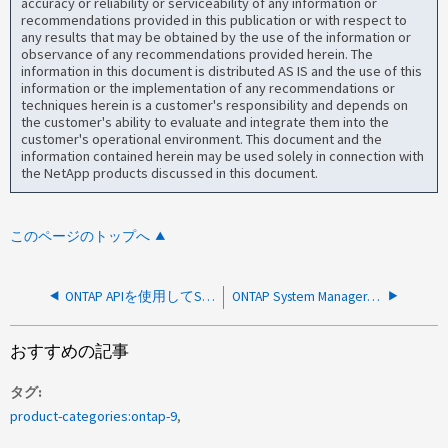
accuracy or reliability or serviceability of any information or
recommendations provided in this publication or with respect to
any results that may be obtained by the use of the information or
observance of any recommendations provided herein. The
information in this document is distributed AS IS and the use of this
information or the implementation of any recommendations or
techniques herein is a customer's responsibility and depends on
the customer's ability to evaluate and integrate them into the
customer's operational environment. This document and the
information contained herein may be used solely in connection with
the NetApp products discussed in this document.
このページのトップへ
ONTAP APIを使用してSystem Managerでボリュームを編集できない：エントリが存在しません（エラー：15661）
ONTAP System Manager にアクセスできず、読み込みページで止まってしまう
おすすめの記事
タグ
product-categories:ontap-9