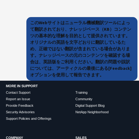
このWebサイトはニューラル機械翻訳ツールによっ
て翻訳されており、ナレッジベース（KB）コンテン
ツの基本的な理解を目的として提供されています。
オリジナルの英語を文字どおりに翻訳しているた
め、正確ではない翻訳が含まれている場合がありま
す。ナレッジベースの元のコンテンツを確認する場
合は、英語版をご利用ください。翻訳の問題や誤訳
については、アーティクルの最後にある[Feedback]
オプションを使用して報告できます。
MORE IN SUPPORT
Contact Support
Training
Report an Issue
Community
Provide Feedback
Digital Support Blog
Security Advisories
NetApp Neighborhood
Support Policies and Offerings
COMPANY
SALES