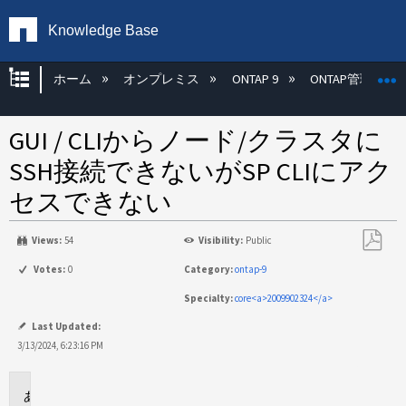
Knowledge Base
グローバル階層を展開/折りたたむ
ホーム
オンプレミス
ONTAP 9
ONTAP管理
GUI / CLIからノード/クラスタに
SSH接続できないがSP CLIにアク
セスできない
Views:
54
Visibility:
Public
PDF
Votes:
0
Category:
ontap-9
と
Specialty:
core<a>2009902324</a>
し
て
Last Updated:
保
3/13/2024, 6:23:16 PM
存
環