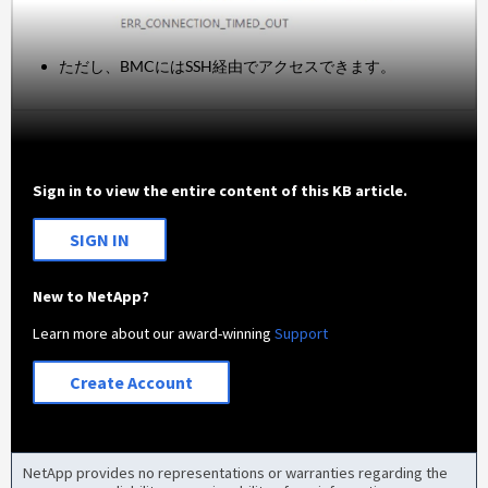
ただし、BMCにはSSH経由でアクセスできます。
Sign in to view the entire content of this KB article.
SIGN IN
New to NetApp?
Learn more about our award-winning
Support
Create Account
NetApp provides no representations or warranties regarding the