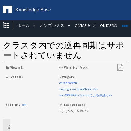
Knowledge Base
グローバル階層を展開/折りたたむ
ホーム
オンプレミス
ONTAP 9
ONTAP管理
クラスタ内での逆再同期はサポ
ートされていません
Views:
31
Visibility:
Public
PDF
Votes:
0
Category:
と
ontap-system-
し
manager<a>SnapMirror</a>
て
<a>200938681</a><a>による保護</a>
保
Specialty:
om
Last Updated:
存
12/13/2022, 6:53:56 AM
環