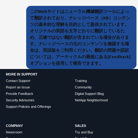
このWebサイトはニューラル機械翻訳ツールによっ
て翻訳されており、ナレッジベース（KB）コンテン
ツの基本的な理解を目的として提供されています。
オリジナルの英語を文字どおりに翻訳しているた
め、正確ではない翻訳が含まれている場合がありま
す。ナレッジベースの元のコンテンツを確認する場
合は、英語版をご利用ください。翻訳の問題や誤訳
については、アーティクルの最後にある[Feedback]
オプションを使用して報告できます。
MORE IN SUPPORT
Contact Support
Training
Report an Issue
Community
Provide Feedback
Digital Support Blog
Security Advisories
NetApp Neighborhood
Support Policies and Offerings
COMPANY
SALES
Newsroom
Try and Buy