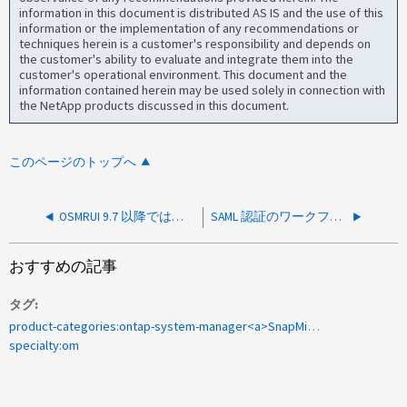
information in this document is distributed AS IS and the use of this
information or the implementation of any recommendations or
techniques herein is a customer's responsibility and depends on
the customer's ability to evaluate and integrate them into the
customer's operational environment. This document and the
information contained herein may be used solely in connection with
the NetApp products discussed in this document.
このページのトップへ
OSMRUI 9.7 以降では、保護関係でスケジュールを none に設定できません
SAML 認証のワークフローを理解している
おすすめの記事
タグ
product-categories:ontap-system-manager<a>SnapMirror</a><a>200938681</a><a>による保護</a>
specialty:om