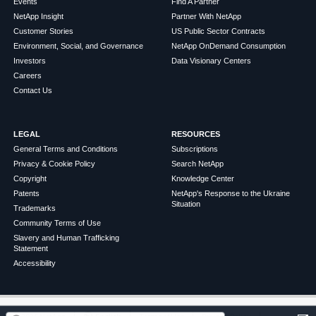
Events
Find A Partner
NetApp Insight
Partner With NetApp
Customer Stories
US Public Sector Contracts
Environment, Social, and Governance
NetApp OnDemand Consumption
Investors
Data Visionary Centers
Careers
Contact Us
LEGAL
RESOURCES
General Terms and Conditions
Subscriptions
Privacy & Cookie Policy
Search NetApp
Copyright
Knowledge Center
Patents
NetApp's Response to the Ukraine
Situation
Trademarks
Community Terms of Use
Slavery and Human Trafficking
Statement
Accessibility