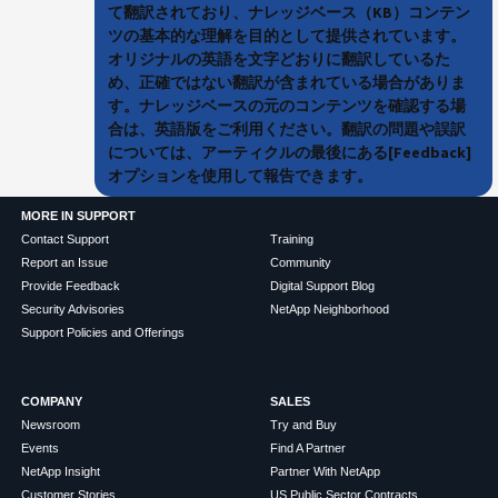
て翻訳されており、ナレッジベース（KB）コンテン
ツの基本的な理解を目的として提供されています。
オリジナルの英語を文字どおりに翻訳しているた
め、正確ではない翻訳が含まれている場合がありま
す。ナレッジベースの元のコンテンツを確認する場
合は、英語版をご利用ください。翻訳の問題や誤訳
については、アーティクルの最後にある[Feedback]
オプションを使用して報告できます。
MORE IN SUPPORT
Contact Support
Training
Report an Issue
Community
Provide Feedback
Digital Support Blog
Security Advisories
NetApp Neighborhood
Support Policies and Offerings
COMPANY
SALES
Newsroom
Try and Buy
Events
Find A Partner
NetApp Insight
Partner With NetApp
Customer Stories
US Public Sector Contracts