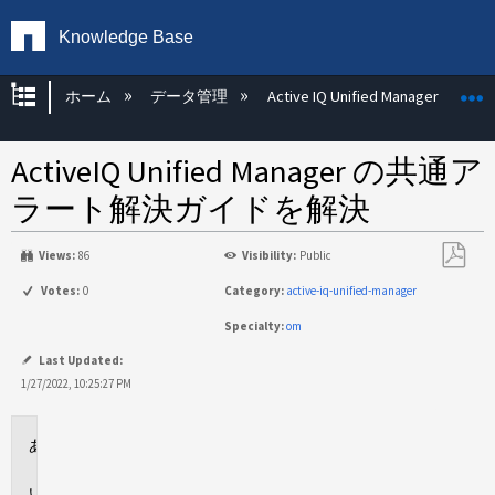
Knowledge Base
グローバル階層を展開/折りたたむ
ホーム
データ管理
Active IQ Unified Manager
ActiveIQ Unified Manager の共通ア
ラート解決ガイドを解決
Views:
86
Visibility:
Public
PDF
Votes:
0
Category:
active-iq-unified-manager
と
Specialty:
om
し
て
Last Updated:
保
1/27/2022, 10:25:27 PM
存
環
境
解