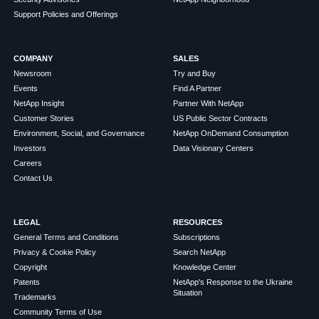
Support Policies and Offerings
COMPANY
SALES
Newsroom
Try and Buy
Events
Find A Partner
NetApp Insight
Partner With NetApp
Customer Stories
US Public Sector Contracts
Environment, Social, and Governance
NetApp OnDemand Consumption
Investors
Data Visionary Centers
Careers
Contact Us
LEGAL
RESOURCES
General Terms and Conditions
Subscriptions
Privacy & Cookie Policy
Search NetApp
Copyright
Knowledge Center
Patents
NetApp's Response to the Ukraine
Situation
Trademarks
Community Terms of Use