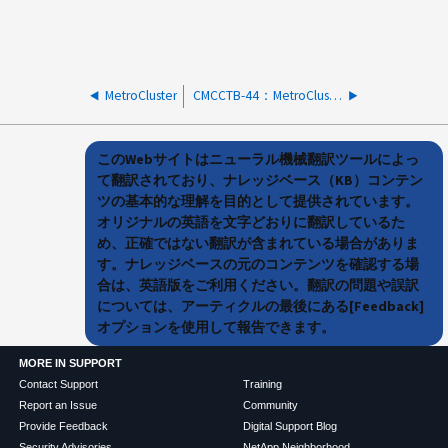
MetroCluster
CMCCTB-44：MetroCluster Tiebreakerソフトウェアをjava.lang.UnsatisfiedLinkErrorで起動できません。
このWebサイトはニューラル機械翻訳ツールによっ
て翻訳されており、ナレッジベース（KB）コンテン
ツの基本的な理解を目的として提供されています。
オリジナルの英語を文字どおりに翻訳しているた
め、正確ではない翻訳が含まれている場合がありま
す。ナレッジベースの元のコンテンツを確認する場
合は、英語版をご利用ください。翻訳の問題や誤訳
については、アーティクルの最後にある[Feedback]
オプションを使用して報告できます。
MORE IN SUPPORT
Contact Support
Training
Report an Issue
Community
Provide Feedback
Digital Support Blog
Security Advisories
NetApp Neighborhood