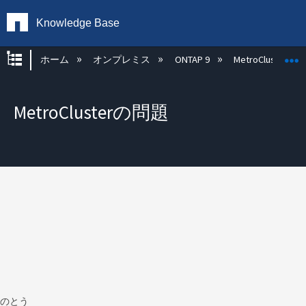
Knowledge Base
グローバル階層を展開/折りたたむ
ホーム
オンプレミス
ONTAP 9
MetroCluster
MetroClusterの問題
のとう