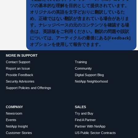
ツの基本的な理解を目的として提供されています。
オリジナルの英語を文字どおりに翻訳しているた
め、正確ではない翻訳が含まれている場合がありま
す。ナレッジベースの元のコンテンツを確認する場
合は、英語版をご利用ください。翻訳の問題や誤訳
については、アーティクルの最後にある[Feedback]
オプションを使用して報告できます。
MORE IN SUPPORT
Contact Support
Training
Report an Issue
Community
Provide Feedback
Digital Support Blog
Security Advisories
NetApp Neighborhood
Support Policies and Offerings
COMPANY
SALES
Newsroom
Try and Buy
Events
Find A Partner
NetApp Insight
Partner With NetApp
Customer Stories
US Public Sector Contracts