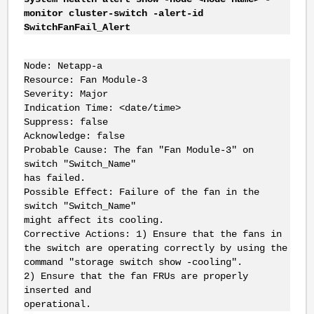
monitor cluster-switch -alert-id
SwitchFanFail_Alert
Node: Netapp-a
Resource: Fan Module-3
Severity: Major
Indication Time: <date/time>
Suppress: false
Acknowledge: false
Probable Cause: The fan "Fan Module-3" on
switch "Switch_Name"
has failed.
Possible Effect: Failure of the fan in the
switch "Switch_Name"
might affect its cooling.
Corrective Actions: 1) Ensure that the fans in
the switch are operating correctly by using the
command "storage switch show -cooling".
2) Ensure that the fan FRUs are properly
inserted and
operational.