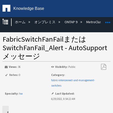
Knowledge Base
グローバル階層を展開/折りたたむ
ホーム
オンプレミス
ONTAP 9
MetroCluster
FabricSwitchFanFailまたは
SwitchFanFail_Alert - AutoSupport
メッセージ
Views:
36
Visibility:
Public
PDF
Votes:
0
Category:
と
fabric-interconnect-and-management-
し
switches
て
Specialty:
hw
Last Updated:
保
6/29/2022, 8:54:22 AM
存
環