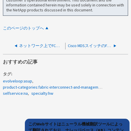
customer's operational environment. This document and the
information contained herein may be used solely in connection with
the NetApp products discussed in this document.
このページのトップへ
ネットワーク上でFCスイッチにアクセスできないため、FHMスイッチの性能が低下しました
Cisco MDSスイッチのFabricSwitchPowerFail_Alert
おすすめの記事
タグ
evolveloop:asup
product-categories:fabric-interconnect-and-management-switches
selfservice:na
specialty:hw
このWebサイトはニューラル機械翻訳ツールによっ
て翻訳されており、ナレッジベース（KB）コンテン