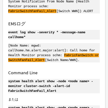
System Notification from Node Name (Health
Monitor process schm:
FabricSwitchFanFail_Alert
[Switch WWN]) ALERT
EMSログ
event log show -severity * -message-name
callhome*
[Node Name: mgwd:
callhome.hm.alert.major:alert]: Call home for
Health Monitor process schm:
FabricFanSwitch or
SwitchFanFail_Alert
[Switch Name/WWN].
Command Line
system health alert show -node <node name> -
monitor cluster-switch -alert-id
FabricSwitchFanFail_Alert
または
system health alert show -node <node name> -